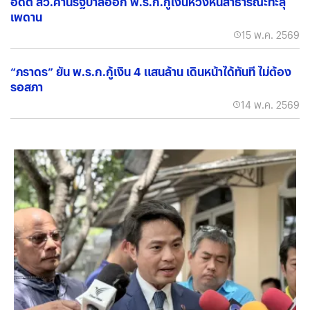
อดีต สว.ค้านรัฐบาลออก พ.ร.ก.กู้เงินห่วงหนี้สาธารณะทะลุ
เพดาน
15 พ.ค. 2569
“ภราดร” ยัน พ.ร.ก.กู้เงิน 4 แสนล้าน เดินหน้าได้ทันที ไม่ต้อง
รอสภา
14 พ.ค. 2569