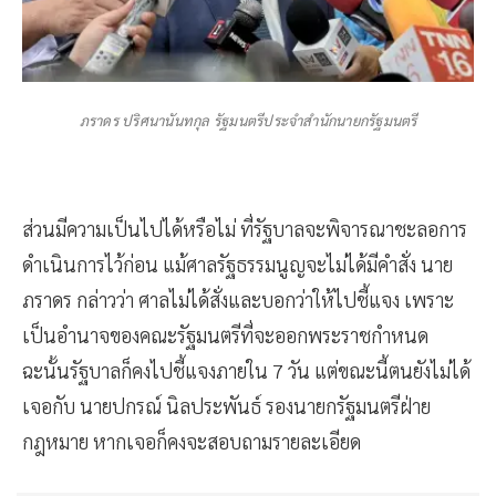
ภราดร ปริศนานันทกุล รัฐมนตรีประจำสำนักนายกรัฐมนตรี
ส่วนมีความเป็นไปได้หรือไม่ ที่รัฐบาลจะพิจารณาชะลอการ
ดำเนินการไว้ก่อน แม้ศาลรัฐธรรมนูญจะไม่ได้มีคำสั่ง นาย
ภราดร กล่าวว่า ศาลไม่ได้สั่งและบอกว่าให้ไปชี้แจง เพราะ
เป็นอำนาจของคณะรัฐมนตรีที่จะออกพระราชกำหนด
ฉะนั้นรัฐบาลก็คงไปชี้แจงภายใน 7 วัน แต่ขณะนี้ตนยังไม่ได้
เจอกับ นายปกรณ์ นิลประพันธ์ รองนายกรัฐมนตรีฝ่าย
กฎหมาย หากเจอก็คงจะสอบถามรายละเอียด