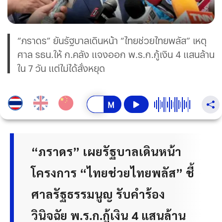
“ภราดร” ยันรัฐบาลเดินหน้า “ไทยช่วยไทยพลัส” เหตุ
ศาล รธน.ให้ ก.คลัง แจงออก พ.ร.ก.กู้เงิน 4 แสนล้าน
ใน 7 วัน แต่ไม่ได้สั่งหยุด
“ภราดร” เผยรัฐบาลเดินหน้า
โครงการ “ไทยช่วยไทยพลัส” ชี้
ศาลรัฐธรรมนูญ รับคำร้อง
วินิจฉัย พ.ร.ก.กู้เงิน 4 แสนล้าน