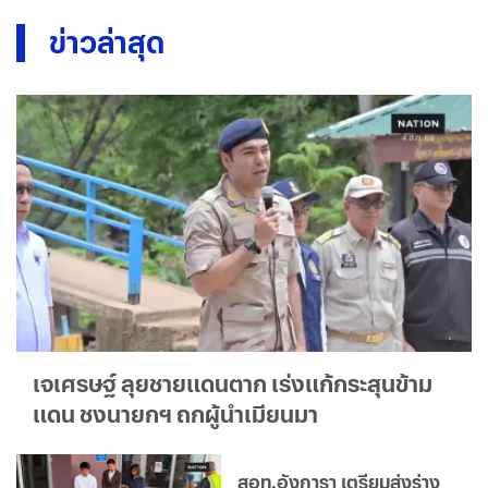
ข่าวล่าสุด
เจเศรษฐ์ ลุยชายแดนตาก เร่งแก้กระสุนข้าม
แดน ชงนายกฯ ถกผู้นำเมียนมา
สอท.อังการา เตรียมส่งร่าง