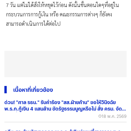
7 วัน แต่ไม่ได้สั่งให้หยุดไว้ก่อน ดังนั้นขั้นตอนใดๆที่อยู่ใน
กระบวนการการกู้เงิน หรือ คณะกรรมการต่างๆ ก็ยังคง
สามารถดำเนินการได้ต่อไป
เนื้อหาที่เกี่ยวข้อง
ด่วน! "ศาล รธน." รับคำร้อง "สส.ฝ่ายค้าน" ขอให้วินิจฉัย
พ.ร.ก.กู้เงิน 4 แสนล้าน ขัดรัฐธรรมนูญหรือไม่ สั่ง ครม. จัด
ทำคำชี้แจงภายใน 7 วัน
18 พ.ค. 2569