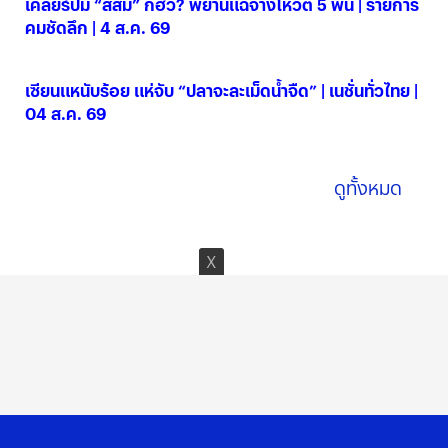
เคลียร์ปม “สีส้ม” ก็ฮั้ว? พยานแฉจ้างโหวต 5 พัน | รายการ
คมชัดลึก | 4 ส.ค. 69
04 ส.ค. 2569
เซียนแหนับร้อย แห่จับ “ปลาจะละเม็ดน้ำจืด” | เนชั่นทั่วไทย |
04 ส.ค. 69
04 ส.ค. 2569
ดูทั้งหมด