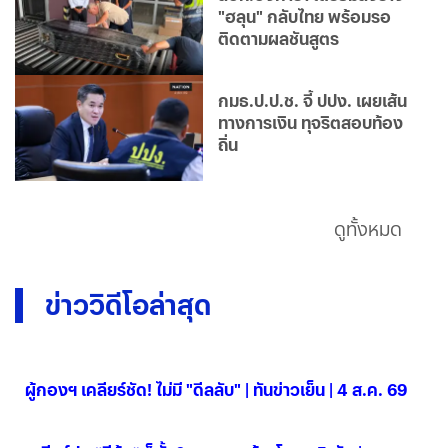
"ฮลุน" กลับไทย พร้อมรอ
ติดตามผลชันสูตร
กมธ.ป.ป.ช. จี้ ปปง. เผยเส้น
ทางการเงิน ทุจริตสอบท้อง
ถิ่น
ดูทั้งหมด
ข่าววิดีโอล่าสุด
ผู้กองฯ เคลียร์ชัด! ไม่มี "ดีลลับ" | ทันข่าวเย็น | 4 ส.ค. 69
04 ส.ค. 2569