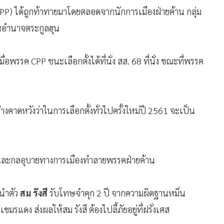
) ได้ถูกท้าทายมาโดยตลอดจากนักการเมืองฝ่ายค้าน กลุ่ม
้นอำนาจตระกูลฮุน
มื่อพรรค CPP ชนะเลือกตั้งได้ที่นั่ง สส. 68 ที่นั่ง ขณะที่พรรค
คาดหวังว่าในการเลือกตั้งทั่วไปครั้งใหม่ปี 2561 จะเป็น
 และกลอุบายทางการเมืองทำลายพรรคฝ่ายค้าน
ะนำตัว
สม รังสี
รับโทษจำคุก 2 ปี จากความผิดฐานหมิ่น
มรแดง ส่งผลให้สม รังสี ต้องไปลี้ภัยอยู่ที่ฝรั่งเศส