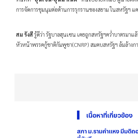
การจัดการชุมนุมต่อต้านการรุกรานของสยาม ในสหรัฐฯ แ
สม รังสี
รู้ดีว่า รัฐบาลฮุนเซน เคยถูกสหรัฐฯคว่ำบาตรมาแล
หัวหน้าพรรคกู้ชาติกัมพูชา(CNRP) สมคบสหรัฐฯ ล้มล้า
เนื้อหาที่เกี่ยวข้อง
สภา ม.รามคำแหง มีมติถ