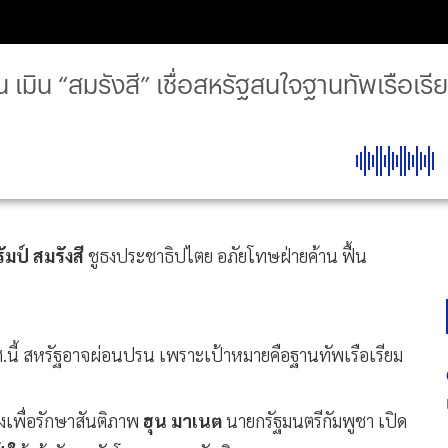
น เมิน “สมรังสี” เชื่อสหรัฐสนใจฐานทัพเรือเ
ัมป์ สมรังสี
ชูธงประชาธิปไตย อภัยโทษฝ่ายค้าน ฟื้น
ี้ สหรัฐอาจผ่อนปรน เพราะเป้าหมายคือฐานทัพเรือเรียม
ิงเพื่อรักษาสันติภาพ
ฮุน มาเนต
นายกรัฐมนตรีกัมพูชา เปิด