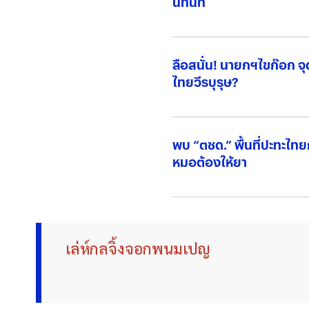
นี้ทันที
ลือสนั่น! นายกฯไขก๊อก จุด
ไทยวีรบุรุษ?
พบ “ตชด.” พื้นที่ปะทะไทย
หมอต้องให้ยา
เล่ห์กลจิ้งจอกพนมเปญ