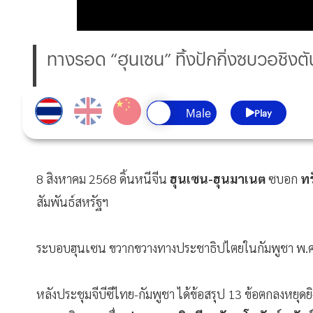
ทางรอด “ฮุนเซน” ทิ้งปักกิ่งซบวอชิงตั
Play
8 สิงหาคม 2568 ดิ้นหนีจีน
ฮุนเซน-ฮุนมาเนต
ซบอก
ทร
สัมพันธ์สหรัฐฯ
ระบอบฮุนเซน ขวากขวางทางประชาธิปไตยในกัมพูชา พ.ศ.น
หลังประชุมจีบีซีไทย-กัมพูชา ได้ข้อสรุป 13 ข้อตกลงหยุดย