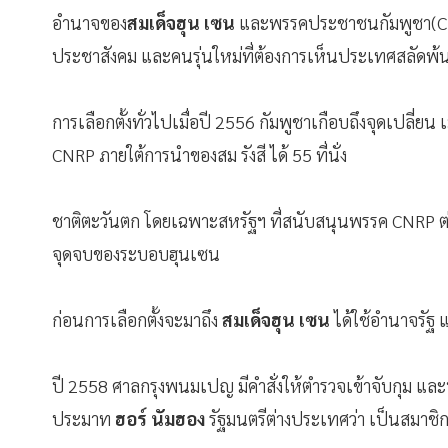
อำนาจของ
สมเด็จฮุน เซน
และพรรคประชาชนกัมพูชา(CPP
ประชาสังคม และคนรุ่นใหม่ที่ต้องการเห็นประเทศสลัดพ
การเลือกตั้งทั่วไปเมื่อปี 2556 กัมพูชาเกือบถึงจุดเปลี่ยน เ
CNRP ภายใต้การนำของสม รังสี ได้ 55 ที่นั่ง
ชาติตะวันตก โดยเฉพาะสหรัฐฯ ที่สนับสนุนพรรค CNRP ต่าง
จุดจบของระบอบฮุนเซน
ก่อนการเลือกตั้งจะมาถึง
สมเด็จฮุน เซน
ได้ใช้อำนาจรัฐ
ปี 2558 ศาลกรุงพนมเปญ มีคำสั่งให้ตำรวจเข้าจับกุม แล
ประมาท
ฮอร์ นัมฮอง
รัฐมนตรีต่างประเทศว่า เป็นสมาชิกเข