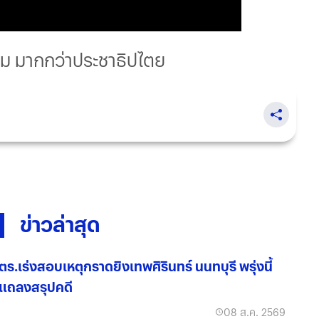
รียม มากกว่าประชาธิปไตย
ข่าวล่าสุด
ตร.เร่งสอบเหตุกราดยิงเทพศิรินทร์ นนทบุรี พรุ่งนี้
แถลงสรุปคดี
08 ส.ค. 2569