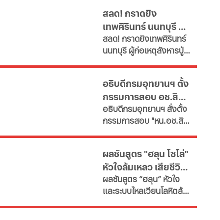
ล่าสุด ผู้ก่อเหตุเสียชีวิต
15% ภายในปี 2572 หลังงบ
สลด! กราดยิง
แล้ว ขณะที่ยอดผู้เสียชีวิต
รายจ่ายบุคลากรพุ่งทะยาน
เทพศิรินทร์ นนทบุรี ดับ
พุ่งเป็น 7 ราย บาดเจ็บกว่า
กระทบเงินลงทุนโครงสร้าง
สลด! กราดยิงเทพศิรินทร์
15 ราย
7 พบยิงปู่ย่าก่อนบุก
พื้นฐานและการพัฒนา
นนทบุรี ผู้ก่อเหตุสังหารปู่
ประเทศ เผย 11 สายงานจะ
โรงเรียน
กับย่าเสียชีวิตภายในบ้าน
หายไป เช็กที่นี่
ก่อนพกอาวุธและกระสุนมา
อธิบดีกรมอุทยานฯ ตั้ง
ก่อเหตุที่โรงเรียน
กรรมการสอบ อช.สิมิ
อธิบดีกรมอุทยานฯ​ สั่งตั้ง
ลัน ให้วีระ พักแรม 4 ปี
กรรมการสอบ "หน.อช.สิมิ
ก่อน
ลัน" ปมอนุญาต "อ.วีระ"
และคณะพักแรมฝ่าฝืนประ
ผลชันสูตร "ฮลุน โซโล่"
กาศกรมฯหรือไม่
หัวใจล้มเหลว เสียชีวิต
ผลชันสูตร “ฮลุน” หัวใจ
ยังไม่ตัดปมสารพิษ
และระบบไหลเวียนโลหิตล้ม
เหลว ยังไม่ตัดประเด็นสาร
พิษและอื่นๆ รอผลตรวจ