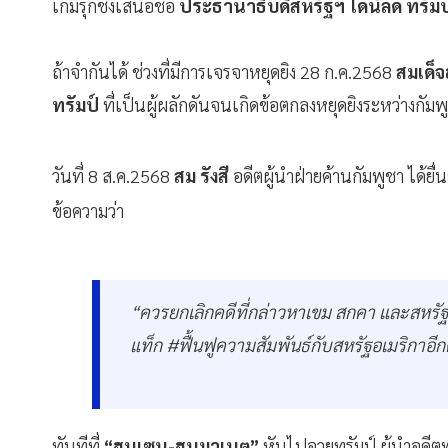
เกมรุกชิงเสนอชื่อ
ประธานาธิบดีสหรัฐฯ โดนัลด์ ทรัมป
ถ้าจำกันได้ ช่วงที่มีการเจรจาหยุดยิง 28 ก.ค.2568
สมเด็จ
ทรัมป์
ที่เป็นผู้ผลักดันจนเกิดข้อตกลงหยุดยิงระหว่างกัม
วันที่ 8 ส.ค.2568
สม รังสี
อดีตผู้นำฝ่ายค้านกัมพูชา ได้ย
ข้อความว่า
“ควรยกเลิกคดีที่กล่าวหาเขม สกคา และสหรัฐ
แท็ก #ฟื้นฟูความสัมพันธ์กับสหรัฐอเมริกาอีกค
ทันทีที่
“ฮุนเซน-ฮุนมาเนต”
หันไปอวยทรัมป์ ผู้นำอดีต