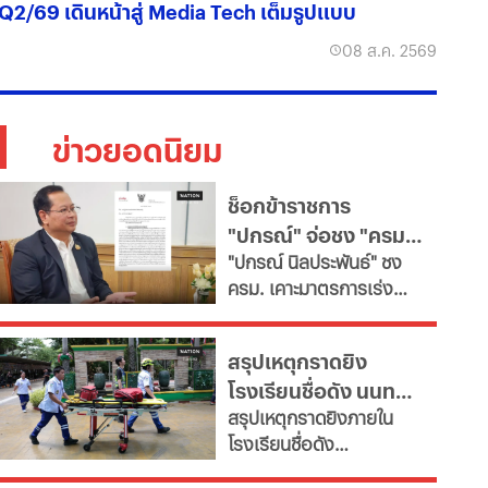
Q2/69 เดินหน้าสู่ Media Tech เต็มรูปแบบ
08 ส.ค. 2569
ข่าวยอดนิยม
ช็อกข้าราชการ
"ปกรณ์" จ่อชง "ครม."
​"ปกรณ์ นิลประพันธ์" ชง
รื้อใหญ่กำลังคนภาครัฐ
ครม. เคาะมาตรการเร่ง
เช็ก 11 สายงานจะหาย
ด่วน ปฏิรูประบบบริหาร
ไป
จัดการกำลังคนภาครัฐ สั่ง
สรุปเหตุกราดยิง
ทุกกระทรวง "ตรึงกำลัง
โรงเรียนชื่อดัง นนทบุรี
ใหม่-ยุบเลิกตำแหน่งว่าง
สรุปเหตุกราดยิงภายใน
และสายงานสนับสนุนไม่
ล่าสุด ผู้ก่อเหตุเสียชีวิต
โรงเรียนชื่อดัง
จำเป็น" ตั้งเป้าลดขนาด
แล้ว
อ.บางกรวย จ.นนทบุรี
ข้าราชการลงอย่างน้อย