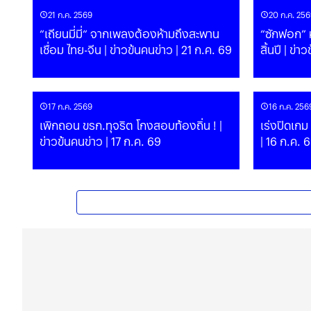
21 ก.ค. 2569
20 ก.ค. 256
“เถียนมี่มี่“ จากเพลงต้องห้ามถึงสะพาน
“ซักฟอก” ห
เชื่อม ไทย-จีน | ข่าวข้นคนข่าว | 21 ก.ค. 69
สิ้นปี 
17 ก.ค. 2569
16 ก.ค. 256
เพิกถอน ขรก.ทุจริต โกงสอบท้องถิ่น ! |
เร่งปิดเกม
ข่าวข้นคนข่าว | 17 ก.ค. 69
| 16 ก.ค. 