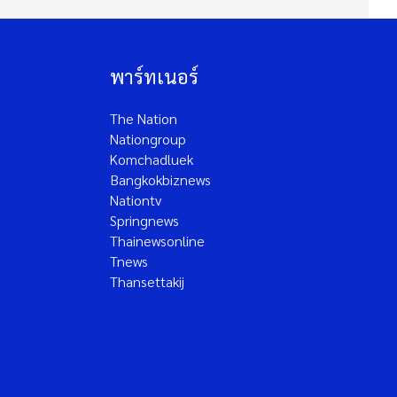
พาร์ทเนอร์
The Nation
Nationgroup
Komchadluek
Bangkokbiznews
Nationtv
Springnews
Thainewsonline
Tnews
Thansettakij