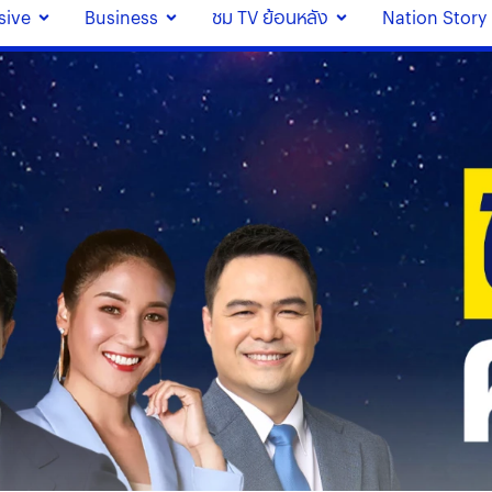
sive
Business
ชม TV ย้อนหลัง
Nation Story