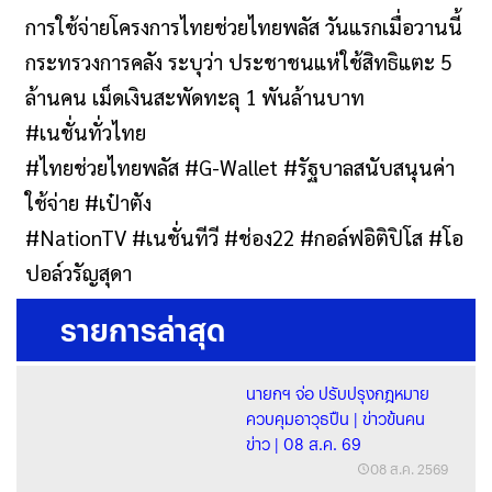
การใช้จ่ายโครงการไทยช่วยไทยพลัส วันแรกเมื่อวานนี้
กระทรวงการคลัง ระบุว่า ประชาชนแห่ใช้สิทธิแตะ 5
ล้านคน เม็ดเงินสะพัดทะลุ 1 พันล้านบาท
#เนชั่นทั่วไทย
#ไทยช่วยไทยพลัส #G-Wallet #รัฐบาลสนับสนุนค่า
ใช้จ่าย #เป๋าตัง
#NationTV #เนชั่นทีวี #ช่อง22 #กอล์ฟอิติปิโส #โอ
ปอล์วรัญสุดา
รายการล่าสุด
นายกฯ จ่อ ปรับปรุงกฎหมาย
ควบคุมอาวุธปืน | ข่าวข้นคน
ข่าว | 08 ส.ค. 69
08 ส.ค. 2569