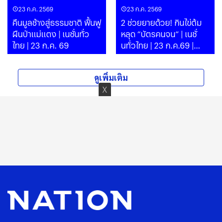
23 ก.ค. 2569
23 ก.ค. 2569
คืนมูลช้างสู่ธรรมชาติ ฟื้นฟู
2 ช่วยยายด้วย! กินไข่ต้ม
ผืนป่าแม่แตง | เนชั่นทั่ว
หลุด ”บัตรคนจน” | เนชั่
ไทย | 23 ก.ค. 69
นทั่วไทย | 23 ก.ค.69 |
PART 1
ดูเพิ่มเติม