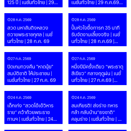
125 ปี | เนชั่นทั่วไทย | 29
เนชั่นทั่วไทย | 29 ก.ค.69 |
ก.ค. 69
PART 1
28 ก.ค. 2569
28 ก.ค. 2569
สวด มหาสันติงหลวง
ปั๊มหัวใจยื้อทารก 35 นาที
ถวายพระราชกุศล | เนชั่
รับจัดงานเลี้ยงจริง | เนชั่
นทั่วไทย | 28 ก.ค. 69
นทั่วไทย | 28 ก.ค.69 |
PART 1
27 ก.ค. 2569
27 ก.ค. 2569
ปิดเกมทวงคืน "หาดนุ้ย"
หนึ่งปีมีครั้งเดียว “พระธาตุ
สมบัติชาติ ให้ประชาชน |
สีเขียว” กลางฤดูฝน | เนชั่
เนชั่นทั่วไทย | 27 ก.ค. 69
นทั่วไทย | 27 ก.ค.69 |
PART 1
24 ก.ค. 2569
24 ก.ค. 2569
เด็กเก่ง “สวดโอ้เอ้วิหาร
สมเกียรติ! ส่งร่าง ทหาร
ราย” คว้าถ้วยพระราช
กล้า กลับบ้าน”ธงชาติ”
ทานฯ | เนชั่นทั่วไทย | 24
คลุมร่าง | เนชั่นทั่วไทย | 24
ก.ค. 69
ก.ค.69