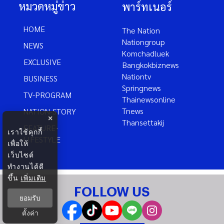
หมวดหมู่ข่าว
พาร์ทเนอร์
HOME
The Nation
Nationgroup
NEWS
Komchadluek
EXCLUSIVE
Bangkokbiznews
Nationtv
BUSINESS
Springnews
TV-PROGRAM
Thainewsonline
Tnews
NATION-STORY
×
Thansettakij
FEATURE-
เราใช้คุกกี้
LIFESTYLE
เพื่อให้
เว็บไซต์
ทำงานได้ดี
ขึ้น
เพิ่มเติม
FOLLOW US
ยอมรับ
ตั้งค่า