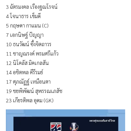
3 ฉัตรมงคล เรืองฐณโรจน์
4 โจนาธาร เข็มดี
5 กฤษดา กาแมน (C)
7 เอกนิษฐ์ ปัญญา
10 ธนวัฒน์ ซึ้งจิตถาวร
11 ชาญณรงค์ พรมศรีแก้ว
12 นิโคลัส มิคเกลสัน
14 อชิตพล คีรีรมย์
17 ศุภณัฏฐ์ เหมือนตา
19 ชยพิพัฒน์ สุพรรณเภสัช
23 เกียรติพล อุดม (GK)