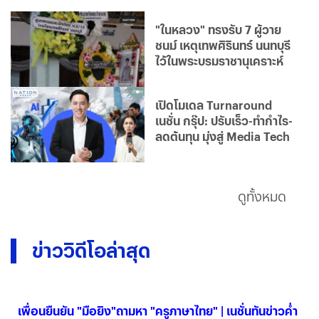
"ในหลวง" ทรงรับ 7 ผู้วาย
ชนม์ เหตุเทพศิรินทร์ นนทบุรี
ไว้ในพระบรมราชานุเคราะห์
เปิดโมเดล Turnaround
เนชั่น กรุ๊ป: ปรับเร็ว-ทำกำไร-
ลดต้นทุน มุ่งสู่ Media Tech
ดูทั้งหมด
ข่าววิดีโอล่าสุด
เพื่อนยืนยัน "มือยิง"ถามหา "ครูภาษาไทย" | เนชั่นทันข่าวค่ำ