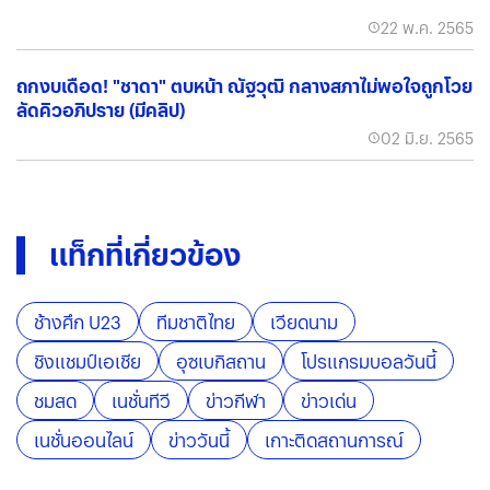
22 พ.ค. 2565
ถกงบเดือด! "ชาดา" ตบหน้า ณัฐวุฒิ กลางสภาไม่พอใจถูกโวย
ลัดคิวอภิปราย (มีคลิป)
02 มิ.ย. 2565
แท็กที่เกี่ยวข้อง
ช้างศึก U23
ทีมชาติไทย
เวียดนาม
ชิงแชมป์เอเชีย
อุซเบกิสถาน
โปรแกรมบอลวันนี้
ชมสด
เนชั่นทีวี
ข่าวกีฬา
ข่าวเด่น
เนชั่นออนไลน์
ข่าววันนี้
เกาะติดสถานการณ์