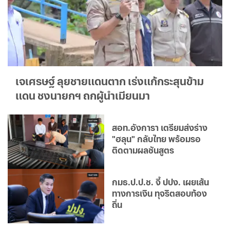
เจเศรษฐ์ ลุยชายแดนตาก เร่งแก้กระสุนข้าม
แดน ชงนายกฯ ถกผู้นำเมียนมา
สอท.อังการา เตรียมส่งร่าง
"ฮลุน" กลับไทย พร้อมรอ
ติดตามผลชันสูตร
กมธ.ป.ป.ช. จี้ ปปง. เผยเส้น
ทางการเงิน ทุจริตสอบท้อง
ถิ่น