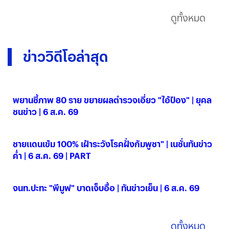
ดูทั้งหมด
ข่าววิดีโอล่าสุด
พยานชี้ภาพ 80 ราย ขยายผลตำรวจเอี่ยว "ไอ้ป๋อง" | ยุคล
ชนข่าว | 6 ส.ค. 69
06 ส.ค. 2569
ชายแดนเข้ม 100% เฝ้าระวังโรคฝั่งกัมพูชา" | เนชั่นทันข่าว
ค่ำ | 6 ส.ค. 69 | PART
06 ส.ค. 2569
จนท.ปะทะ "พีมูฟ" บาดเจ็บอื้อ | ทันข่าวเย็น | 6 ส.ค. 69
06 ส.ค. 2569
ดูทั้งหมด