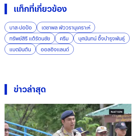
แท็กที่เกี่ยวข้อง
บาส-ปอป้อ
เดชาพล พัววรานุเคราะห์
ทรัพย์สิรี แต้รัตนชัย
ครีม
บุศนันทน์ อึ๊งบำรุงพันธุ์
แบดมินตัน
ออลอิงแลนด์
ข่าวล่าสุด