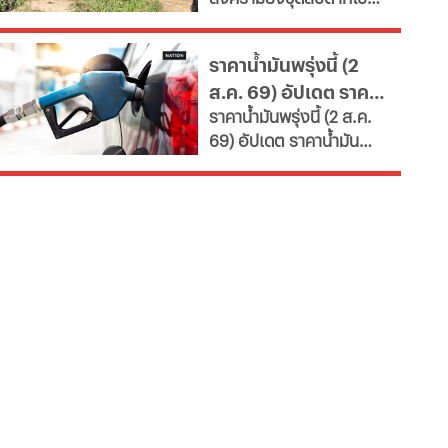
ราย ขณะปิดล้อมค้นยา
ดับ 2 เจ็บหลายราย ขณะปิด
กทม.-ต่างจังหวัด พบ
เสพติดที่สวนปาล์ม
ล้อมค้นยาเสพติดที่สวน
ฝ่าฝืนเกณฑ์เสี่ยงถูกสั่ง
ราคาน้ำมันพรุ่งนี้ (2
ปาล์ม เจ้าหน้าที่สนธิกำลัง
เพิกถอน
ส.ค. 69) อัปเดต ราคา
เจ้าหน้าที่ 3 ฝ่าย เร่งล่าตัว
ราคาน้ำมันพรุ่งนี้ (2 ส.ค.
น้ำมันล่าสุด ปั๊มใหญ่
69) อัปเดต ราคาน้ำมัน
ล่าสุด จากสถานีบริการ
ขนาดใหญ่ มีทั้งราคาน้ำมัน
ดีเซล เบนซิน และ แก๊สโซ
ฮอล์