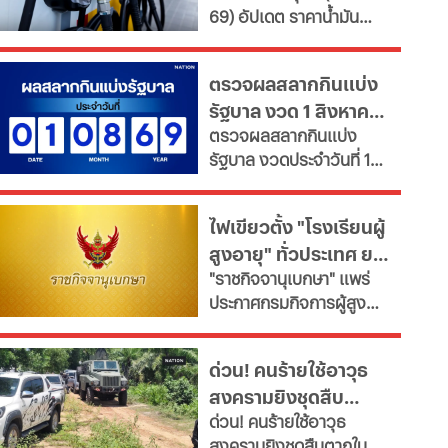
69) อัปเดต ราคาน้ำมัน
ใหญ่
ล่าสุด จากสถานีบริการ
ขนาดใหญ่ มีทั้งราคาน้ำมัน
ตรวจผลสลากกินแบ่ง
ดีเซล เบนซิน และ แก๊สโซ
รัฐบาล งวด 1 สิงหาคม
ฮอล์
ตรวจผลสลากกินแบ่ง
2569 อัปเดตล่าสุด
รัฐบาล งวดประจำวันที่ 1
สิงหาคม 2569 สรุป
รายงานผลการออกรางวัล
ไฟเขียวตั้ง "โรงเรียนผู้
ลอตเตอรี่สดๆ ร้อนๆ ส่ง
สูงอายุ" ทั่วประเทศ ยก
ตรงจากสำนักงานสลากกิน
"ราชกิจจานุเบกษา" แพร่
แบ่งรัฐบาล
ระดับคุณภาพชีวิต เช็ก
ประกาศกรมกิจการผู้สูง
เงื่อนไข
อายุ เปิดเกณฑ์จัดตั้ง
"โรงเรียนผู้สูงอายุ" มุ่งขับ
ด่วน! คนร้ายใช้อาวุธ
เคลื่อนสังคมสูงวัยอย่างมี
สงครามยิงชุดสืบ
คุณค่า หนุนพัฒนา
ด่วน! คนร้ายใช้อาวุธ
ศักยภาพ-เรียนรู้ตลอดชีวิต
ตากใบ ดับ 2 เจ็บหลาย
สงครามยิงชุดสืบตากใบ
เผยช่องทางยื่นคำขอทั้ง