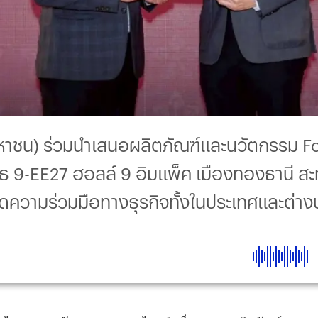
 (มหาชน) ร่วมนำเสนอผลิตภัณฑ์และนวัตกรรม 
ูธ 9-EE27 ฮอลล์ 9 อิมแพ็ค เมืองทองธานี ส
ยอดความร่วมมือทางธุรกิจทั้งในประเทศและต่า