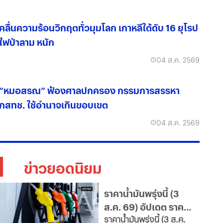
คลื่นความร้อนวิกฤตทั่วมุมโลก เกาหลีใต้ดับ 16 ยุโรป
ไฟป่าลาม หนัก
04 ส.ค. 2569
“หมอสรณ” ฟ้องศาลปกครอง กรรมการสรรหา
กสทช. ใช้อำนาจเกินขอบเขต
04 ส.ค. 2569
ข่าวยอดนิยม
ราคาน้ำมันพรุ่งนี้ (3
ส.ค. 69) อัปเดต ราคา
ราคาน้ำมันพรุ่งนี้ (3 ส.ค.
น้ำมันล่าสุด จากปั๊ม