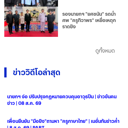
รองนายกฯ "ยศชนัน" รดน้ำ
ศพ "ครูทิวาพร" เหยื่อเหตุก
ราดยิง
ดูทั้งหมด
ข่าววิดีโอล่าสุด
นายกฯ จ่อ ปรับปรุงกฎหมายควบคุมอาวุธปืน | ข่าวข้นคน
ข่าว | 08 ส.ค. 69
08 ส.ค. 2569
เพื่อนยืนยัน "มือยิง"ถามหา "ครูภาษาไทย" | เนชั่นทันข่าวค่ำ
| 8 ส.ค. 69 | PART