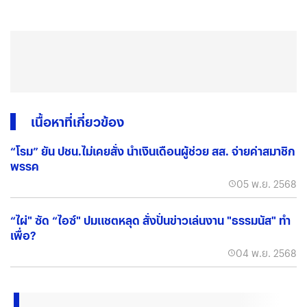
เนื้อหาที่เกี่ยวข้อง
“โรม” ยัน ปชน.ไม่เคยสั่ง นำเงินเดือนผู้ช่วย สส. จ่ายค่าสมาชิก
พรรค
05 พ.ย. 2568
“ไผ่" ซัด “ไอซ์" ปมแชตหลุด สั่งปั่นข่าวเล่นงาน "ธรรมนัส" ทำ
เพื่อ?
04 พ.ย. 2568