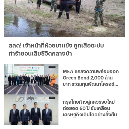
สลด! เจ้าหน้าที่ห้วยขาแข้ง ถูกเสือตะปบ
ทำร้ายจนเสียชีวิตกลางป่า
MEA แถลงความพร้อมออก
Green Bond 2,000 ล้าน
บาท ระดมทุนพัฒนาโครงข่าย
ไฟฟ้าอัจฉริยะ มุ่งสู่องค์กร
คาร์บอนต่ำ
กรุงไทยก้าวสู่ทศวรรษใหม่
ต่อยอด 60 ปี ขับเคลื่อน
เศรษฐกิจเติบโตอย่างยั่งยืน