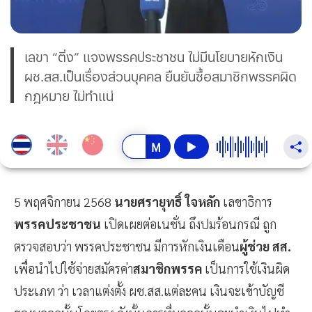
เลขา “ติ่ง” แจงพรรคประชาชน ไม่มีนโยบายหักเงิน
ผช.สส.เป็นเรื่องส่วนบุคคล ยืนยันซื้อสมาชิกพรรคผิด
กฎหมาย ไม่ทำแน่
5 พฤศจิกายน 2568
นายศรายุทธิ์ ใจหลัก
เลขาธิการ
พรรคประชาชน
เปิดเผยต่อเนชั่น ถึงปมร้อนกรณี ถูก
ตรวจสอบว่า พรรคประชาชน มีการหักเงินเดือน
ผู้ช่วย สส.
เพื่อนำไปใช้จ่ายสมัครค่า
สมาชิกพรรค
เป็นการใช้เงินผิด
ประเภท ว่า เวลาแต่งตั้ง ผช.สส.แต่ละคน เงินจะเข้าบัญชี