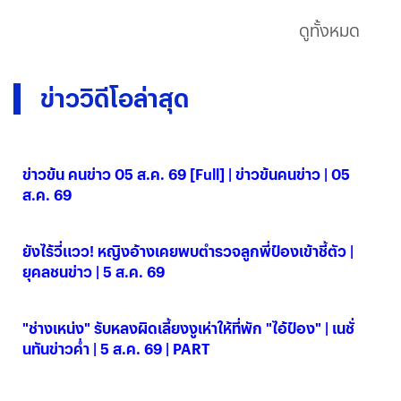
ดูทั้งหมด
ข่าววิดีโอล่าสุด
ข่าวข้น คนข่าว 05 ส.ค. 69 [Full] | ข่าวข้นคนข่าว | 05
ส.ค. 69
05 ส.ค. 2569
ยังไร้วี่แวว! หญิงอ้างเคยพบตำรวจลูกพี่ป๋องเข้าชี้ตัว |
ยุคลชนข่าว | 5 ส.ค. 69
05 ส.ค. 2569
"ช่างเหน่ง" รับหลงผิดเลี้ยงงูเห่าให้ที่พัก "ไอ้ป๋อง" | เนชั่
นทันข่าวค่ำ | 5 ส.ค. 69 | PART
05 ส.ค. 2569