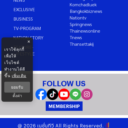
Komchadluek
EXCLUSIVE
Bangkokbiznews
Nationtv
BUSINESS
Springnews
TV-PROGRAM
Thainewsonline
Tnews
NATION-STORY
×
Thansettakij
FEATURE-
เราใช้คุกกี้
LIFESTYLE
เพื่อให้
เว็บไซต์
ทำงานได้ดี
ขึ้น
เพิ่มเติม
FOLLOW US
ยอมรับ
ตั้งค่า
MEMBERSHIP
@
2026
เนชั่นทีวี
All Rights Reserved.