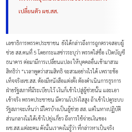
เปลี่ยนตัว ผช.สส.
เลขาธิการพรรคประชาชน ยังได้กล่าวถึงการถูกตรวจสอบผู้
ช่วย สส.คนที่ 5 โดยกระแสข่าวระบุว่า พรรคใส่ชื่อ เปิดบัญชี
ธนาคาร ต่อมามีการเปลี่ยนแปลง ให้บุคคลอื่นเข้ามาสวม
สิทธิว่า “เวลาพูดว่าสวมสิทธิ จะสวมอย่างไรได้ เพราะข้อ
เท็จจริงผช.สส. ต้องมีหนังสือแต่งตั้ง ต้องดำเนินการธุรการ
ฝ่ายรัฐสภาที่มีระเบียบไว้ เงินก็เข้าไปสู่ผู้ช่วยนั้น และเอา
เข้าจริง พรรคประชาชน มีความโปร่งใสสูง ถ้าเข้าไปดูระบบ
รัฐสภาจะเห็นว่า มีใครบ้างเป็นผู้ช่วย สส. แต่ในทางปฏิบัติ
ส่วนกลางไม่ได้เข้าไปยุ่งเกี่ยว ถึงการใช้จ่ายเงินของ
ผช.สส.แต่ละคน ดังนั้นเราคงไม่รู้ว่า ที่กล่าวหาเป็นจริง