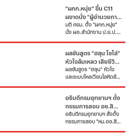
ด้านสาลิกาดงปัดข้อเสนอ
"ผกก.หนุ่ย" ขึ้น C11
แรกจาก อาร์เซนอล ในการ
ผงาดนั่ง "ผู้อำนวยการ
ล่าตัว "กิมาไรส์" ขณะที่ โค
มติ ครม. ตั้ง "ผกก.หนุ่ย"
โม่ ปิดดีล "ชาโลบาห์"
ป.ย.ป."
นั่ง ผอ.สำนักงาน ป.ย.ป.
เทียบเท่า "ปลัดกระทรวง"
ซี11 ท่ามกลางกระแส
ผลชันสูตร "ฮลุน โซโล่"
กมธ.งบประมาณ 2570
หัวใจล้มเหลว เสียชีวิต
เสนอยุบเลิกหน่วยงาน
ผลชันสูตร “ฮลุน” หัวใจ
เนื่องจากภารกิจซ้ำซ้อน
ยังไม่ตัดปมสารพิษ
และระบบไหลเวียนโลหิตล้ม
เหลว ยังไม่ตัดประเด็นสาร
พิษและอื่นๆ รอผลตรวจ
อธิบดีกรมอุทยานฯ ตั้ง
จาก "จอร์เจีย" เทียบเคียง
กรรมการสอบ อช.สิมิ
ญาติเตรียมรับร่างกลับ
อธิบดีกรมอุทยานฯ​ สั่งตั้ง
บำเพ็ญกุศลที่บ้านเกิด
ลัน ให้วีระ พักแรม 4 ปี
กรรมการสอบ "หน.อช.สิมิ
ก่อน
ลัน" ปมอนุญาต "อ.วีระ"
และคณะพักแรมฝ่าฝืนประ