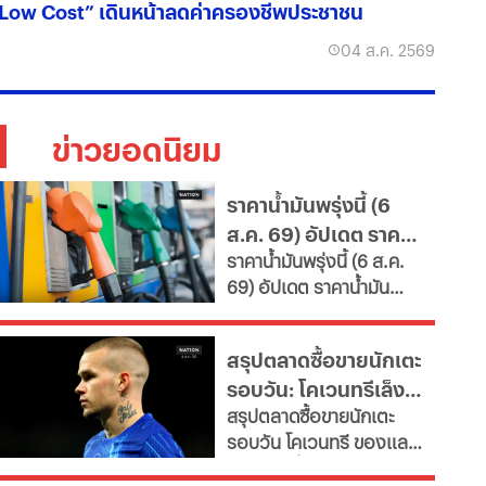
Low Cost” เดินหน้าลดค่าครองชีพประชาชน
04 ส.ค. 2569
ข่าวยอดนิยม
ราคาน้ำมันพรุ่งนี้ (6
ส.ค. 69) อัปเดต ราคา
ราคาน้ำมันพรุ่งนี้ (6 ส.ค.
น้ำมันล่าสุด จากปั๊ม
69) อัปเดต ราคาน้ำมัน
ใหญ่
ล่าสุด จากสถานีบริการ
ขนาดใหญ่ มีทั้งราคาน้ำมัน
สรุปตลาดซื้อขายนักเตะ
ดีเซล เบนซิน และ แก๊สโซ
รอบวัน: โคเวนทรีเล็ง
ฮอล์
สรุปตลาดซื้อขายนักเตะ
"มูดริก" สาลิกาปัดปืน
รอบวัน โคเวนทรี ของแลม
ซื้อ "กิมาไรส์"
พาร์ดจ่อยื่นยืม "มูดริก"