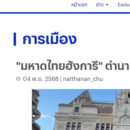
หน้าแรก
ข่าว
Exclu
การเมือง
"มหาดไทยฮังการี" ตำนาน
04 พ.ย. 2568
|
natthanan_chu