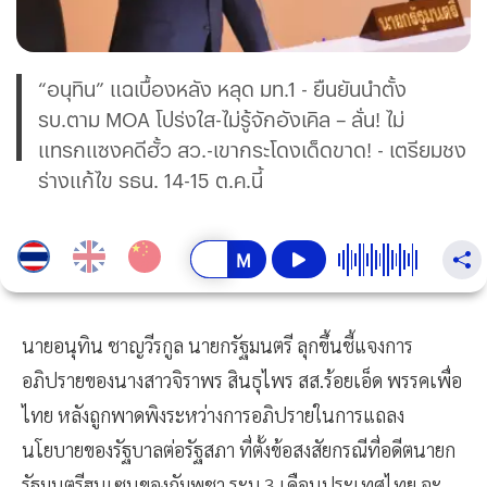
“อนุทิน” แฉเบื้องหลัง หลุด มท.1 - ยืนยันนำตั้ง
รบ.ตาม MOA โปร่งใส-ไม่รู้จักอังเคิล – ลั่น! ไม่
แทรกแซงคดีฮั้ว สว.-เขากระโดงเด็ดขาด! - เตรียมชง
ร่างแก้ไข รธน. 14-15 ต.ค.นี้
นายอนุทิน ชาญวีรกูล นายกรัฐมนตรี ลุกขึ้นชี้แจงการ
อภิปรายของนางสาวจิราพร สินธุไพร สส.ร้อยเอ็ด พรรคเพื่อ
ไทย หลังถูกพาดพิงระหว่างการอภิปรายในการแถลง
นโยบายของรัฐบาลต่อรัฐสภา ที่ตั้งข้อสงสัยกรณีที่อดีตนายก
รัฐมนตรีฮุนเซนของกัมพูชา ระบุ 3 เดือนประเทศไทย จะ