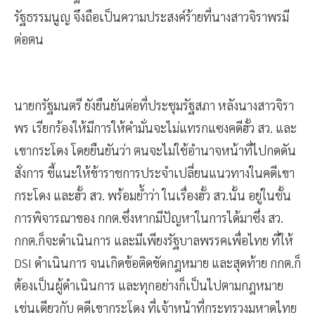
รัฐธรรมนูญ จึงถือเป็นความประสงค์ร้ายที่นางสาวจิราพรมี
ต่อตน
นายกรัฐมนตรี ยังยืนยันต่อที่ประชุมรัฐสภา หลังนางสาวจิรา
พร เรียกร้องให้มีการให้คำมั่นจะไม่แทรกแซงคดีฮั้ว สว. และ
เขากระโดง โดยยืนยันว่า ตนจะไม่ใช้อำนาจหน้าที่ไปกดดัน
สั่งการ ชี้แนะให้ข้าราชการประจำเปลี่ยนแนวทางในคดีเขา
กระโดง และฮั้ว สว. พร้อมย้ำว่า ในเรื่องฮั้ว สว.นั้น อยู่ในชั้น
การพิจารณาของ กกต.ซึ่งหากมีปัญหาในการได้มาซึ่ง สว.
กกต.ก็จะดำเนินการ และมีเพียงรัฐบาลพรรคเพื่อไทย ที่ให้
DSI ดำเนินการ จนเกิดข้อติดขัดกฎหมาย และสุดท้าย กกต.ก็
ต้องเป็นผู้ดำเนินการ และทุกอย่างก็เป็นไปตามกฎหมาย
เช่นเดียวกับ คดีเขากระโดง ที่เจ้าหน้าที่กระทรวงมหาดไทย