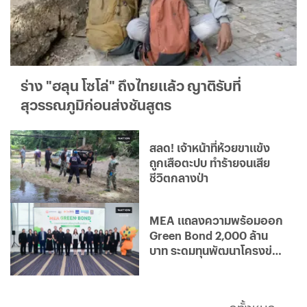
ร่าง "ฮลุน โซโล่" ถึงไทยแล้ว ญาติรับที่
สุวรรณภูมิก่อนส่งชันสูตร
สลด! เจ้าหน้าที่ห้วยขาแข้ง
ถูกเสือตะปบ ทำร้ายจนเสีย
ชีวิตกลางป่า
MEA แถลงความพร้อมออก
Green Bond 2,000 ล้าน
บาท ระดมทุนพัฒนาโครงข่าย
ไฟฟ้าอัจฉริยะ มุ่งสู่องค์กร
คาร์บอนต่ำ