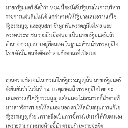
นายกรัฐมนตรี ยังย้ำว่า MOA นี้จะบังคับรัฐบาลในการบริหาร
ราชการแผ่นดินไม่ได้ แต่กำหนดให้รัฐบาลเสนอร่างแก้ไข
รัฐธรรมนูญ และยุบสภา ซึ่งผูกพันพรรคภูมิใจไทย และ
พรรคประชาชน รวมถึงเมื่อตนมาเป็นนายกรัฐมนตรีแล้ว
อำนาจการยุบสภา อยู่ที่ตนเอง ในฐานะหัวหน้าพรรคภูมิใจ
ไทย ดังนั้น ตนจึงต้องทำตามข้อตกลงที่เปิดเผย
ส่วนความชัดเจนในการแก้ไขรัฐธรรมนูญนั้น นายกรัฐมนตรี
ยังยืนยันว่า ในวันที่ 14-15 ตุลาคมนี้ พรรคภูมิใจไทย จะ
เสนอร่างแก้ไขรัฐธรรมนูญ แต่ตนเอง ไม่สามารถชี้นำตามที่
นางสาวจิราพร ขอให้ตนเอง บอก สว.ให้สนับสนุนการแก้ไข
รัฐธรรมนูญด้วย เพราะถือเป็นการชี้ทางไปนรกให้กับตนเอง
เพราะตามกฎหมายห้ามชี้นำ ครอบงำ เพราะจะผิด