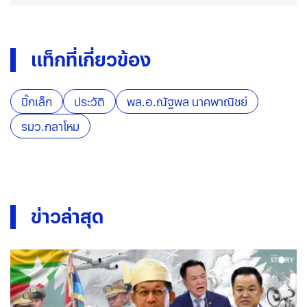
แท็กที่เกี่ยวข้อง
บิ๊กเล็ก
ประวัติ
พล.อ.ณัฐพล นาคพาณิชย์
รมว.กลาโหม
ข่าวล่าสุด