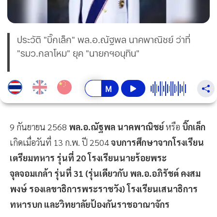
ประวัติ "บิ๊กเล็ก" พล.อ.ณัฐพล นาคพาณิชย์ ว่าที่
"รมว.กลาโหม" ยุค "นายกฯอนุทิน"
9 กันยายน 2568
พล.อ.ณัฐพล นาคพาณิชย์
หรือ
บิ๊กเล็ก
เกิดเมื่อวันที่ 13 ก.พ. ปี 2504
จบการศึกษาจากโรงเรียน
เตรียมทหาร รุ่นที่ 20 โรงเรียนนายร้อยพระ
จุลจอมเกล้า รุ่นที่ 31 (รุ่นเดียวกับ พล.อ.อภิรัชต์ คงสม
พงษ์ รองเลขาธิการพระราชวัง) โรงเรียนเสนาธิการ
ทหารบก และวิทยาลัยป้องกันราชอาณาจักร