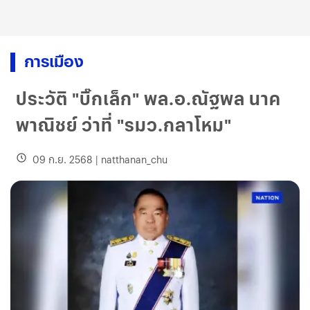
การเมือง
ประวัติ "บิ๊กเล็ก" พล.อ.ณัฐพล นาค
พาณิชย์ ว่าที่ "รมว.กลาโหม"
09 ก.ย. 2568
|
natthanan_chu