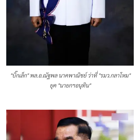
"บิ๊กเล็ก" พล.อ.ณัฐพล นาคพาณิชย์ ว่าที่ "รมว.กลาโหม"
ยุค "นายกฯอนุทิน"