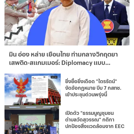
มิน อ่อง หล่าย เยือนไทย ท่ามกลางวิกฤตยา
เสพติด-สแกมเมอร์: Diplomacy แบบ
ใด...ใครได้ประโยชน์จริง?
ยิ่งยื้อยิ่งเดือด "ไตรรัตน์"
งัดข้อกฎหมาย บีบ 7 กสทช.
เข้าประชุมด่วนพรุ่งนี้
เปิดตัว "ธรรมนูญชุมชน
ตำบลวัดสุวรรณ" กติกา
ปกป้องสิ่งแวดล้อมจาก EEC