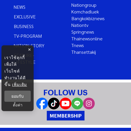
Nationgroup
NEWS
Komchadluek
EXCLUSIVE
Bangkokbiznews
Nationtv
BUSINESS
Springnews
TV-PROGRAM
Thainewsonline
Tnews
NATION-STORY
×
Thansettakij
FEATURE-
เราใช้คุกกี้
LIFESTYLE
เพื่อให้
เว็บไซต์
ทำงานได้ดี
ขึ้น
เพิ่มเติม
FOLLOW US
ยอมรับ
ตั้งค่า
MEMBERSHIP