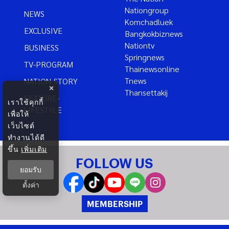
Nationgroup
NEWS
Komchadluek
EXCLUSIVE
Bangkokbiznews
Nationtv
BUSINESS
Springnews
TV-PROGRAM
Thainewsonline
Tnews
NATION-STORY
×
Thansettakij
FEATURE-
เราใช้คุกกี้
LIFESTYLE
เพื่อให้
เว็บไซต์
ทำงานได้ดี
ขึ้น
เพิ่มเติม
FOLLOW US
ยอมรับ
ตั้งค่า
MEMBERSHIP