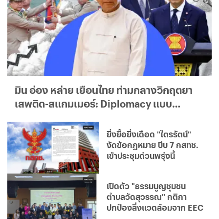
มิน อ่อง หล่าย เยือนไทย ท่ามกลางวิกฤตยา
เสพติด-สแกมเมอร์: Diplomacy แบบ
ใด...ใครได้ประโยชน์จริง?
ยิ่งยื้อยิ่งเดือด "ไตรรัตน์"
งัดข้อกฎหมาย บีบ 7 กสทช.
เข้าประชุมด่วนพรุ่งนี้
เปิดตัว "ธรรมนูญชุมชน
ตำบลวัดสุวรรณ" กติกา
ปกป้องสิ่งแวดล้อมจาก EEC