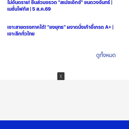
ไม่อันตราย! ชิ้นส่วนจรวด "สเปซเอ็กซ์" ชนดวงจันทร์ |
เนชั่นโฟกัส | 5 ส.ค.69
06 ส.ค. 2569
เจาะสายตรงภาคใต้! "ยงยุทธ" ผงาดนั่งเก้าอี้เกรด A+ |
เจาะลึกทั่วไทย
06 ส.ค. 2569
ดูทั้งหมด