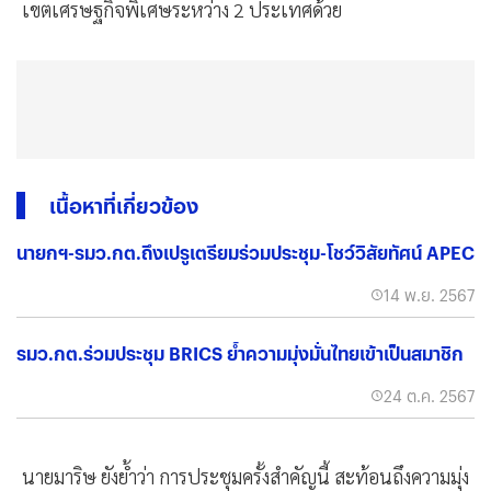
เขตเศรษฐกิจพิเศษระหว่าง 2 ประเทศด้วย
เนื้อหาที่เกี่ยวข้อง
นายกฯ-รมว.กต.ถึงเปรูเตรียมร่วมประชุม-โชว์วิสัยทัศน์ APEC
14 พ.ย. 2567
รมว.กต.ร่วมประชุม BRICS ย้ำความมุ่งมั่นไทยเข้าเป็นสมาชิก
24 ต.ค. 2567
นายมาริษ ยังย้ำว่า การประชุมครั้งสำคัญนี้ สะท้อนถึงความมุ่ง