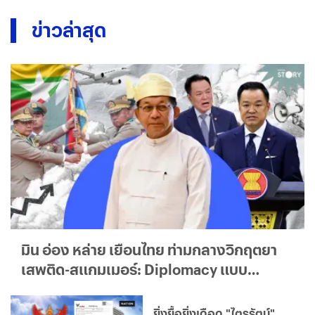
ข่าวล่าสุด
มิน อ่อง หล่าย เยือนไทย ท่ามกลางวิกฤตยา
เสพติด-สแกมเมอร์: Diplomacy แบบ
ใด...ใครได้ประโยชน์จริง?
ยิ่งยื้อยิ่งเดือด "ไตรรัตน์"