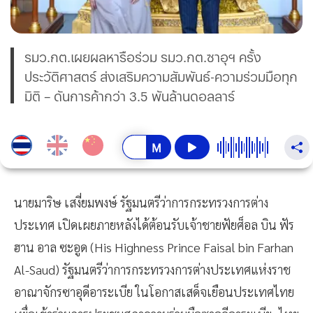
รมว.กต.เผยผลหารือร่วม รมว.กต.ซาอุฯ ครั้ง
ประวัติศาสตร์ ส่งเสริมความสัมพันธ์-ความร่วมมือทุก
มิติ – ดันการค้ากว่า 3.5 พันล้านดอลลาร์
นายมาริษ เสงี่ยมพงษ์ รัฐมนตรีว่าการกระทรวงการต่าง
ประเทศ เปิดเผยภายหลังได้ต้อนรับเจ้าชายฟัยศ็อล บิน ฟัร
ฮาน อาล ซะอูด (His Highness Prince Faisal bin Farhan
Al-Saud) รัฐมนตรีว่าการกระทรวงการต่างประเทศแห่งราช
อาณาจักรซาอุดีอาระเบีย ในโอกาสเสด็จเยือนประเทศไทย