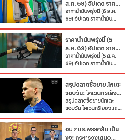
ส.ค. 69) อัปเดต ราคา
คุณค่า หนุนพัฒนา
ราคาน้ำมันพรุ่งนี้ (6 ส.ค.
ศักยภาพ-เรียนรู้ตลอดชีวิต
น้ำมันล่าสุด จากปั๊ม
69) อัปเดต ราคาน้ำมัน
เผยช่องทางยื่นคำขอทั้ง
ใหญ่
ล่าสุด จากสถานีบริการ
กทม.-ต่างจังหวัด พบ
ขนาดใหญ่ มีทั้งราคาน้ำมัน
ฝ่าฝืนเกณฑ์เสี่ยงถูกสั่ง
ราคาน้ำมันพรุ่งนี้ (5
ดีเซล เบนซิน และ แก๊สโซ
เพิกถอน
ส.ค. 69) อัปเดต ราคา
ฮอล์
ราคาน้ำมันพรุ่งนี้ (5 ส.ค.
น้ำมันล่าสุด จากปั๊ม
69) อัปเดต ราคาน้ำมัน
ใหญ่
ล่าสุด จากสถานีบริการ
ขนาดใหญ่ มีทั้งราคาน้ำมัน
สรุปตลาดซื้อขายนักเตะ
ดีเซล เบนซิน และ แก๊สโซ
รอบวัน: โคเวนทรีเล็ง
ฮอล์
สรุปตลาดซื้อขายนักเตะ
"มูดริก" สาลิกาปัดปืน
รอบวัน โคเวนทรี ของแลม
ซื้อ "กิมาไรส์"
พาร์ดจ่อยื่นยืม "มูดริก"
ด้านสาลิกาดงปัดข้อเสนอ
อนุ กมธ.พรรคส้ม เป็น
แรกจาก อาร์เซนอล ในการ
งง! กระทรวงเสนอ
ล่าตัว "กิมาไรส์" ขณะที่ โค