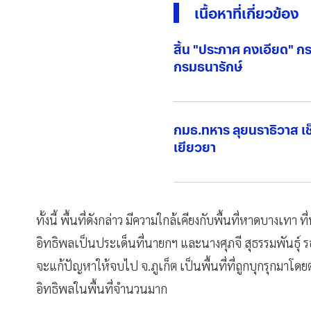
เนื้อหาที่เกี่ยวข้อง
สิ้น "ประภาศ คงเอียด" ก
กรมธนารักษ์
กมธ.ทหาร ลุยนราธิวาส 
เยียวยา
ทั้งนี้ พื้นที่ดังกล่าว มีความใกล้เคียงกับพื้นที่หาดบางเทา​ 
อิทธิพลเป็นประเด็นที่นายกฯ และนางศุภจี​ สุธรรมพันธุ์​ 
จะแก้ปัญหาให้จบไป​ จ.ภูเก็ต เป็นพื้นที่ที่ถูกบุกรุกมาโ
อิทธิพล​ในพื้นที่จำนวนมาก​