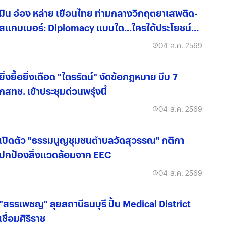
มิน อ่อง หล่าย เยือนไทย ท่ามกลางวิกฤตยาเสพติด-
สแกมเมอร์: Diplomacy แบบใด...ใครได้ประโยชน์
จริง?
04 ส.ค. 2569
ยิ่งยื้อยิ่งเดือด "ไตรรัตน์" งัดข้อกฎหมาย บีบ 7
กสทช. เข้าประชุมด่วนพรุ่งนี้
04 ส.ค. 2569
เปิดตัว "ธรรมนูญชุมชนตำบลวัดสุวรรณ" กติกา
ปกป้องสิ่งแวดล้อมจาก EEC
04 ส.ค. 2569
"สรรเพชญ" ลุยสถานีธนบุรี ปั้น Medical District
เชื่อมศิริราช