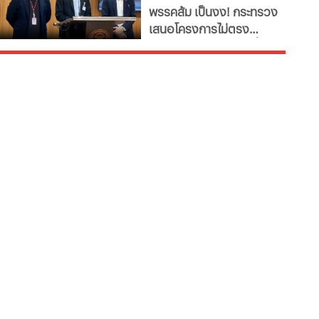
พรรคส้ม เป็นงง! กระทรวง
โม่ ปิดดีล "ชาโลบาห์"
โครงการไม่ตรงภารกิจ
เสนอโครงการไม่ตรง
ภารกิจ ก.พลังงาน ชงซื้อ
เครื่องอบกล้วยตาก-
สปก.ซื้อเครื่องทำลูกชิ้น-
ตัดตะไคร้ - แฉ! รองปลัด
มท.ตบโต๊ะไม่พอใจขอ
เอกสารเพิ่ม