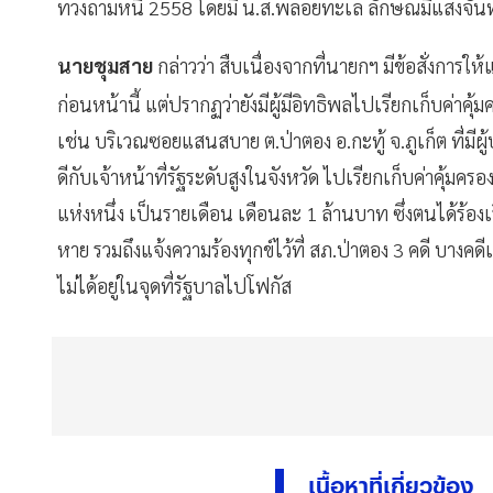
ทวงถามหนี้ 2558 โดยมี น.ส.พลอยทะเล ลักษณมีแสงจันท
นายชุมสาย
กล่าวว่า สืบเนื่องจากที่นายกฯ มีข้อสั่งการให
ก่อนหน้านี้ แต่ปรากฏว่ายังมีผู้มีอิทธิพลไปเรียกเก็บค่าค
เช่น บริเวณซอยแสนสบาย ต.ป่าตอง อ.กะทู้ จ.ภูเก็ต ที่มีผ
ดีกับเจ้าหน้าที่รัฐระดับสูงในจังหวัด ไปเรียกเก็บค่าคุ้มค
แห่งหนึ่ง เป็นรายเดือน เดือนละ 1 ล้านบาท ซึ่งตนได้ร้องเร
หาย รวมถึงแจ้งความร้องทุกข์ไว้ที่ สภ.ป่าตอง 3 คดี บางคดีเ
ไม่ได้อยู่ในจุดที่รัฐบาลไปโฟกัส
เนื้อหาที่เกี่ยวข้อง