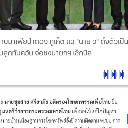
มาเฟียป่าตอง ภูเก็ต แฉ "นาย ว" ตั้งตัวเป็นผ
บลูกทันควัน จ่อชงนายกฯ เช็กบิล
าล
นายชุมสาย ศรียาภัย อดีตรองโฆษกพรรคเพื่อไทย
ยื่น
รัฐมนตรีว่าการกระทรวงมหาดไทย
เพื่อขอให้แก้ไขปัญหา
หมายบ้านเมือง ฐานกรรโชกทรัพย์อั้งยี่ ความผิดตาม พ.ร.บ.การ