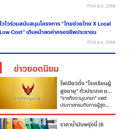
04 ส.ค. 2569
ไวไวร่วมสนับสนุนโครงการ “ไทยช่วยไทย X Local
Low Cost” เดินหน้าลดค่าครองชีพประชาชน
04 ส.ค. 2569
ข่าวยอดนิยม
ไฟเขียวตั้ง "โรงเรียนผู้
สูงอายุ" ทั่วประเทศ ยก
"ราชกิจจานุเบกษา" แพร่
ระดับคุณภาพชีวิต เช็ก
ประกาศกรมกิจการผู้สูง
เงื่อนไข
อายุ เปิดเกณฑ์จัดตั้ง
"โรงเรียนผู้สูงอายุ" มุ่งขับ
ราคาน้ำมันพรุ่งนี้ (6
เคลื่อนสังคมสูงวัยอย่างมี