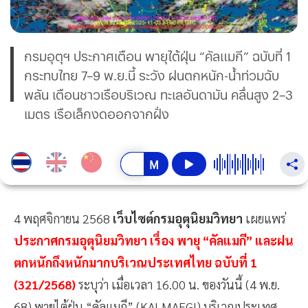
กรมอุตุฯ ประกาศเตือน พายุไต้ฝุ่น “คัลแมกี” ฉบับที่ 1
กระทบไทย 7–9 พ.ย.นี้ ระวัง ฝนตกหนัก-น้ำท่วมฉับ
พลัน เตือนชาวเรือบริเวณ ทะเลอันดามัน คลื่นสูง 2–3
เมตร เรือเล็กงดออกจากฝั่ง
4 พฤศจิกายน 2568
เว็บไซต์กรมอุตุนิยมวิทยา
เผยแพร่
ประกาศกรมอุตุนิยมวิทยา เรื่อง พายุ “คัลแมกี” และฝน
ตกหนักถึงหนักมากบริเวณประเทศไทย ฉบับที่ 1
(321/2568)
ระบุว่า เมื่อเวลา 16.00 น. ของวันนี้ (4 พ.ย.
68) พายุไต้ฝุ่น “คัลแมกี” (KALMAEGI) บริเวณประเทศ