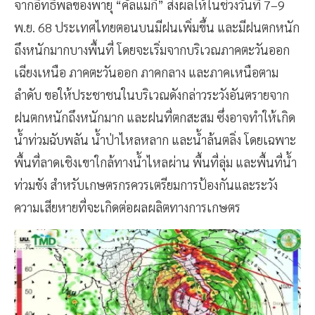
จากอิทธิพลของพายุ “คัลแมกี” ส่งผลให้ในช่วงวันที่ 7–9
พ.ย. 68 ประเทศไทยตอนบนมีฝนเพิ่มขึ้น และมีฝนตกหนัก
ถึงหนักมากบางพื้นที่ โดยจะเริ่มจากบริเวณภาคตะวันออก
เฉียงเหนือ ภาคตะวันออก ภาคกลาง และภาคเหนือตาม
ลำดับ ขอให้ประชาชนในบริเวณดังกล่าวระวังอันตรายจาก
ฝนตกหนักถึงหนักมาก และฝนที่ตกสะสม ซึ่งอาจทำให้เกิด
น้ำท่วมฉับพลัน น้ำป่าไหลหลาก และน้ำล้นตลิ่ง โดยเฉพาะ
พื้นที่ลาดเชิงเขาใกล้ทางน้ำไหลผ่าน พื้นที่ลุ่ม และพื้นที่น้ำ
ท่วมขัง สำหรับเกษตรกรควรเตรียมการป้องกันและระวัง
ความเสียหายที่จะเกิดต่อผลผลิตทางการเกษตร