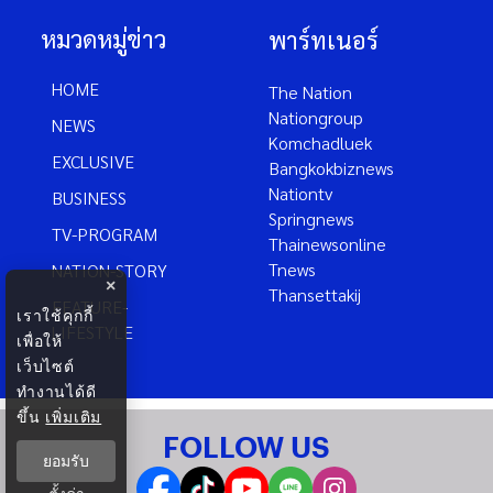
หมวดหมู่ข่าว
พาร์ทเนอร์
HOME
The Nation
Nationgroup
NEWS
Komchadluek
EXCLUSIVE
Bangkokbiznews
Nationtv
BUSINESS
Springnews
TV-PROGRAM
Thainewsonline
Tnews
NATION-STORY
×
Thansettakij
FEATURE-
เราใช้คุกกี้
LIFESTYLE
เพื่อให้
เว็บไซต์
ทำงานได้ดี
ขึ้น
เพิ่มเติม
FOLLOW US
ยอมรับ