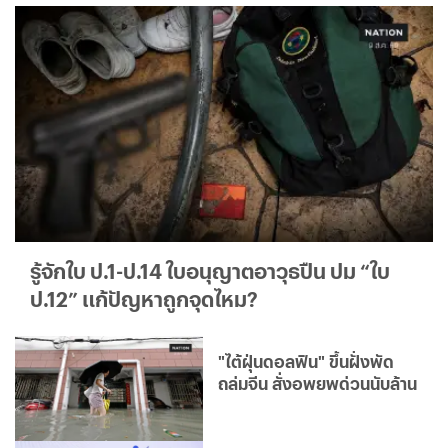
รู้จักใบ ป.1-ป.14 ใบอนุญาตอาวุธปืน ปม “ใบ
ป.12” แก้ปัญหาถูกจุดไหม?
"ไต้ฝุ่นดอลฟิน" ขึ้นฝั่งพัด
ถล่มจีน สั่งอพยพด่วนนับล้าน