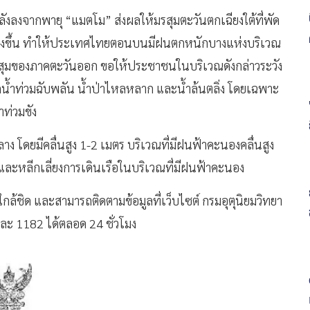
งลงจากพายุ “แมตโม” ส่งผลให้มรสุมตะวันตกเฉียงใต้ที่พัด
รงขึ้น ทำให้ประเทศไทยตอนบนมีฝนตกหนักบางแห่งบริเวณ
รสุมของภาคตะวันออก ขอให้ประชาชนในบริเวณดังกล่าวระวัง
้ำท่วมฉับพลัน น้ำป่าไหลหลาก และน้ำล้นตลิ่ง โดยเฉพาะ
ำท่วมขัง
โดยมีคลื่นสูง 1-2 เมตร บริเวณที่มีฝนฟ้าคะนองคลื่นสูง
 และหลีกเลี่ยงการเดินเรือในบริเวณที่มีฝนฟ้าคะนอง
ชิด และสามารถติดตามข้อมูลที่เว็บไซต์ กรมอุตุนิยมวิทยา
ะ 1182 ได้ตลอด 24 ชั่วโมง