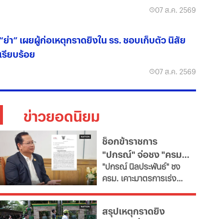
07 ส.ค. 2569
“ย่า” เผยผู้ก่อเหตุกราดยิงใน รร. ชอบเก็บตัว นิสัย
เรียบร้อย
07 ส.ค. 2569
ข่าวยอดนิยม
ช็อกข้าราชการ
"ปกรณ์" จ่อชง "ครม."
​"ปกรณ์ นิลประพันธ์" ชง
รื้อใหญ่กำลังคนภาครัฐ
ครม. เคาะมาตรการเร่ง
เช็ก 11 สายงานจะหาย
ด่วน ปฏิรูประบบบริหาร
ไป
จัดการกำลังคนภาครัฐ สั่ง
สรุปเหตุกราดยิง
ทุกกระทรวง "ตรึงกำลัง