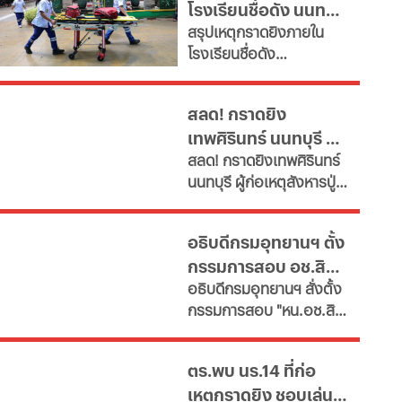
โรงเรียนชื่อดัง นนทบุรี
ใหม่-ยุบเลิกตำแหน่งว่าง
สรุปเหตุกราดยิงภายใน
และสายงานสนับสนุนไม่
ล่าสุด ผู้ก่อเหตุเสียชีวิต
โรงเรียนชื่อดัง
จำเป็น" ตั้งเป้าลดขนาด
แล้ว
อ.บางกรวย จ.นนทบุรี
ข้าราชการลงอย่างน้อย
ล่าสุด ผู้ก่อเหตุเสียชีวิต
15% ภายในปี 2572 หลังงบ
สลด! กราดยิง
แล้ว ขณะที่ยอดผู้เสียชีวิต
รายจ่ายบุคลากรพุ่งทะยาน
เทพศิรินทร์ นนทบุรี ดับ
พุ่งเป็น 7 ราย บาดเจ็บกว่า
กระทบเงินลงทุนโครงสร้าง
สลด! กราดยิงเทพศิรินทร์
15 ราย
7 พบยิงปู่ย่าก่อนบุก
พื้นฐานและการพัฒนา
นนทบุรี ผู้ก่อเหตุสังหารปู่
ประเทศ เผย 11 สายงานจะ
โรงเรียน
กับย่าเสียชีวิตภายในบ้าน
หายไป เช็กที่นี่
ก่อนพกอาวุธและกระสุนมา
อธิบดีกรมอุทยานฯ ตั้ง
ก่อเหตุที่โรงเรียน
กรรมการสอบ อช.สิมิ
อธิบดีกรมอุทยานฯ​ สั่งตั้ง
ลัน ให้วีระ พักแรม 4 ปี
กรรมการสอบ "หน.อช.สิมิ
ก่อน
ลัน" ปมอนุญาต "อ.วีระ"
และคณะพักแรมฝ่าฝืนประ
ตร.พบ นร.14 ที่ก่อ
กาศกรมฯหรือไม่
เหตุกราดยิง ชอบเล่น