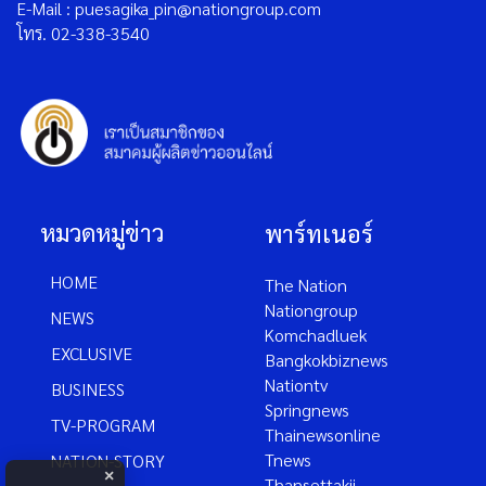
E-Mail : puesagika_pin@nationgroup.com
โทร. 02-338-3540
หมวดหมู่ข่าว
พาร์ทเนอร์
HOME
The Nation
Nationgroup
NEWS
Komchadluek
EXCLUSIVE
Bangkokbiznews
Nationtv
BUSINESS
Springnews
TV-PROGRAM
Thainewsonline
Tnews
NATION-STORY
×
Thansettakij