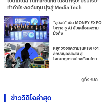
เปิดโมเดล Turnaround เนชั่น กรุ๊ป: ปรับเร็ว-
ทำกำไร-ลดต้นทุน มุ่งสู่ Media Tech
“สุวัจน์” เปิด MONEY EXPO
โคราช ชู AI ขับเคลื่อนความ
มั่งคั่ง
หยุดวงจรความรุนแรง! เจาะ
ลึกปมบูลลี่สะสม สู่
โศกนาฏกรรมโรงเรียนไทย
ดูทั้งหมด
ข่าววิดีโอล่าสุด