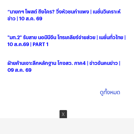
“นายกฯ โพสต์ ถึงใคร? วิ่งหัวชนกำแพง | เนชั่นวิเคราะห์
ข่าว | 10 ส.ค. 69
10 ส.ค. 2569
"มท.2" รับสาย นอมินีจีน โทรเคลียร์จ่ายส่วย | เนชั่นทั่วไทย |
10 ส.ค.69 | PART 1
10 ส.ค. 2569
ฝ่ายค้านเจาะลึกหลักฐาน โกงสว. ภาค4 | ข่าวข้นคนข่าว |
09 ส.ค. 69
09 ส.ค. 2569
ดูทั้งหมด