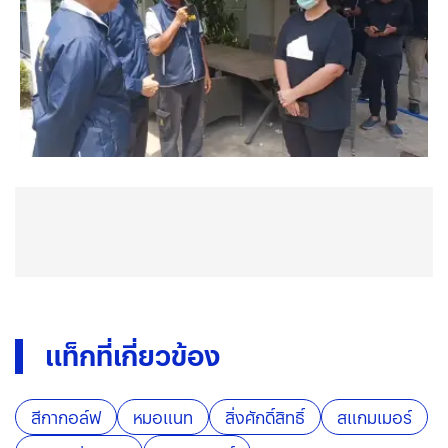
แท็กที่เกี่ยวข้อง
สีกากอล์ฟ
หมอแนท
สิ่งศักดิ์สิทธิ์
สแกมเมอร์