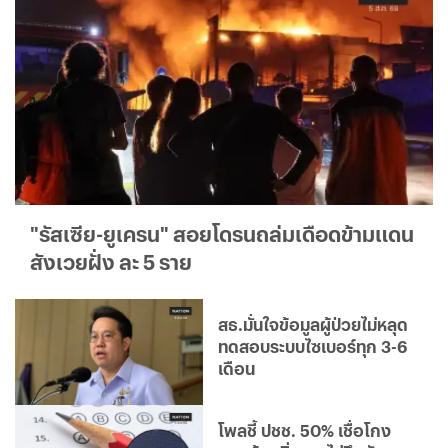
"รัสเซีย-ยูเครน" สอยโดรนถล่มเดือดข้ามแดน
สังเวยฝั่ง ละ 5 ราย
สธ.มั่นใจข้อมูลผู้ป่วยไม่หลุด
ทดสอบระบบไซเบอร์ทุก 3-6
เดือน
โพลชี้ ปชช. 50% เชื่อโกง