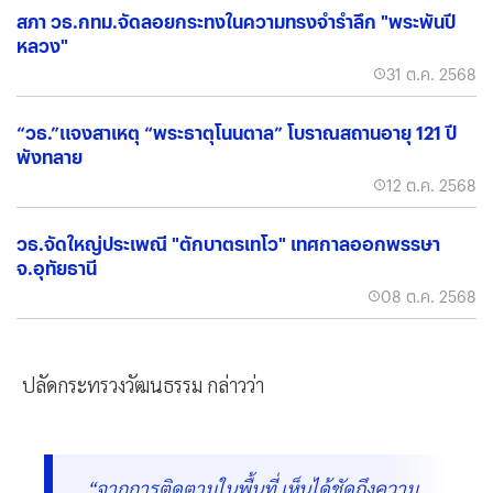
สภา วธ.กทม.จัดลอยกระทงในความทรงจำรำลึก "พระพันปี
หลวง"
31 ต.ค. 2568
“วธ.”แจงสาเหตุ “พระธาตุโนนตาล” โบราณสถานอายุ 121 ปี
พังทลาย
12 ต.ค. 2568
วธ.จัดใหญ่ประเพณี "ตักบาตรเทโว" เทศกาลออกพรรษา
จ.อุทัยธานี
08 ต.ค. 2568
ปลัดกระทรวงวัฒนธรรม กล่าวว่า
“จากการติดตามในพื้นที่ เห็นได้ชัดถึงความ