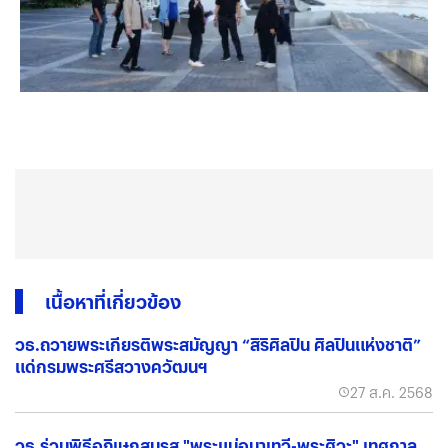
เนื้อหาที่เกี่ยวข้อง
วธ.ถวายพระเกียรติพระสมัญญา “สิริศิลปิน ศิลปินแห่งชาติ”
แด่กรมพระศรีสวางควัฒนฯ
27 ส.ค. 2568
วธ.ร่วมพิธีอภิเษกสมรส "พระแม่อุมาเทวี-พระศิวะ" เทศกาล