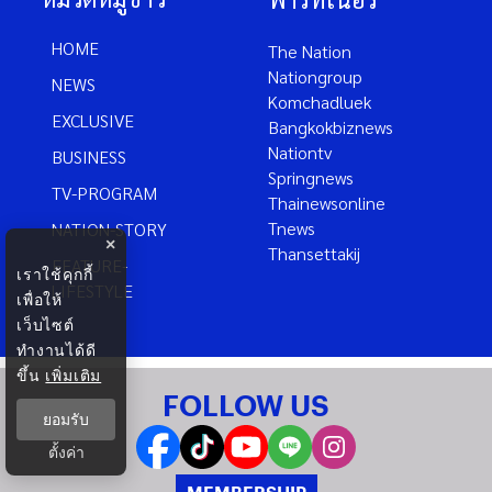
HOME
The Nation
Nationgroup
NEWS
Komchadluek
EXCLUSIVE
Bangkokbiznews
Nationtv
BUSINESS
Springnews
TV-PROGRAM
Thainewsonline
Tnews
NATION-STORY
×
Thansettakij
FEATURE-
เราใช้คุกกี้
LIFESTYLE
เพื่อให้
เว็บไซต์
ทำงานได้ดี
ขึ้น
เพิ่มเติม
FOLLOW US
ยอมรับ
ตั้งค่า