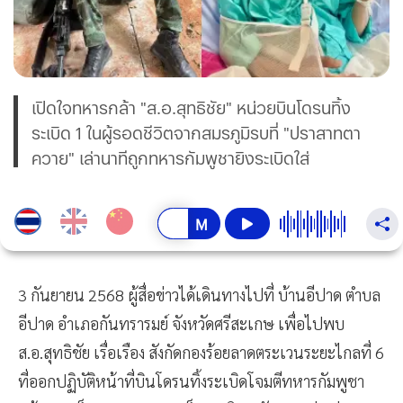
เปิดใจทหารกล้า "ส.อ.สุทธิชัย" หน่วยบินโดรนทิ้ง
ระเบิด 1 ในผู้รอดชีวิตจากสมรภูมิรบที่ "ปราสาทตา
ควาย" เล่านาทีถูกทหารกัมพูชายิงระเบิดใส่
3 กันยายน 2568 ผู้สื่อข่าวได้เดินทางไปที่ บ้านอีปาด ตำบล
อีปาด อำเภอกันทรารมย์ จังหวัดศรีสะเกษ เพื่อไปพบ
ส.อ.สุทธิชัย เรื่อเรือง สังกัดกองร้อยลาดตระเวนระยะไกลที่ 6
ที่ออกปฏิบัติหน้าที่บินโดรนทิ้งระเบิดโจมตีทหารกัมพูชา