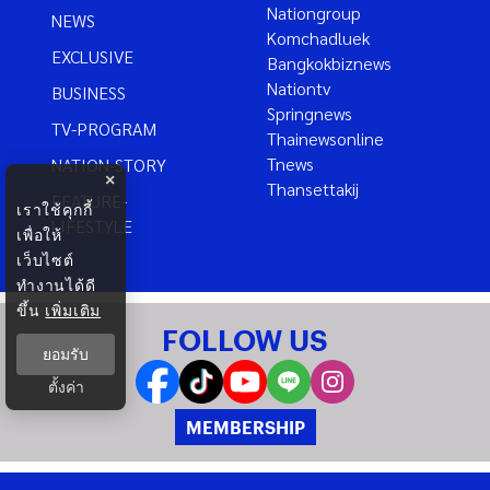
Nationgroup
NEWS
Komchadluek
EXCLUSIVE
Bangkokbiznews
Nationtv
BUSINESS
Springnews
TV-PROGRAM
Thainewsonline
Tnews
NATION-STORY
×
Thansettakij
FEATURE-
เราใช้คุกกี้
LIFESTYLE
เพื่อให้
เว็บไซต์
ทำงานได้ดี
ขึ้น
เพิ่มเติม
FOLLOW US
ยอมรับ
ตั้งค่า
MEMBERSHIP