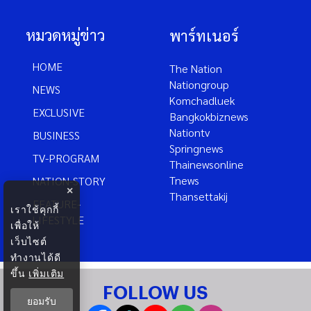
หมวดหมู่ข่าว
พาร์ทเนอร์
HOME
The Nation
Nationgroup
NEWS
Komchadluek
EXCLUSIVE
Bangkokbiznews
Nationtv
BUSINESS
Springnews
TV-PROGRAM
Thainewsonline
Tnews
NATION-STORY
×
Thansettakij
FEATURE-
เราใช้คุกกี้
LIFESTYLE
เพื่อให้
เว็บไซต์
ทำงานได้ดี
ขึ้น
เพิ่มเติม
FOLLOW US
ยอมรับ