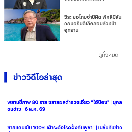
วีระ ขอโทษจำปีผิด พักสิมิลัน
วอนอธิบดีเลิกสอบหัวหน้า
อุทยาน
ดูทั้งหมด
ข่าววิดีโอล่าสุด
พยานชี้ภาพ 80 ราย ขยายผลตำรวจเอี่ยว "ไอ้ป๋อง" | ยุคล
ชนข่าว | 6 ส.ค. 69
06 ส.ค. 2569
ชายแดนเข้ม 100% เฝ้าระวังโรคฝั่งกัมพูชา" | เนชั่นทันข่าว