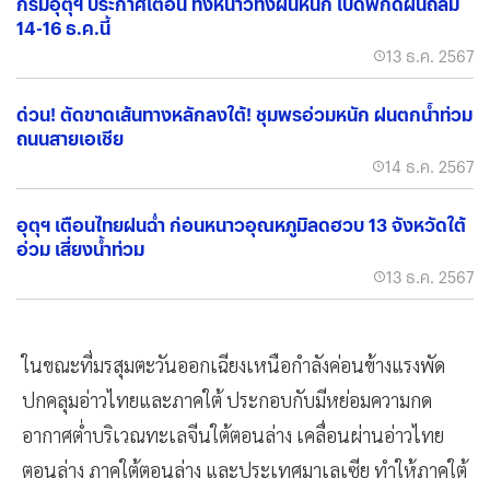
กรมอุตุฯ ประกาศเตือน ทั้งหนาวทั้งฝนหนัก เปิดพิกัดฝนถล่ม
14-16 ธ.ค.นี้
13 ธ.ค. 2567
ด่วน! ตัดขาดเส้นทางหลักลงใต้! ชุมพรอ่วมหนัก ฝนตกน้ำท่วม
ถนนสายเอเชีย
14 ธ.ค. 2567
อุตุฯ เตือนไทยฝนฉ่ำ ก่อนหนาวอุณหภูมิลดฮวบ 13 จังหวัดใต้
อ่วม เสี่ยงน้ำท่วม
13 ธ.ค. 2567
ในขณะที่มรสุมตะวันออกเฉียงเหนือกำลังค่อนข้างแรงพัด
ปกคลุมอ่าวไทยและภาคใต้ ประกอบกับมีหย่อมความกด
อากาศต่ำบริเวณทะเลจีนใต้ตอนล่าง เคลื่อนผ่านอ่าวไทย
ตอนล่าง ภาคใต้ตอนล่าง และประเทศมาเลเซีย ทำให้ภาคใต้