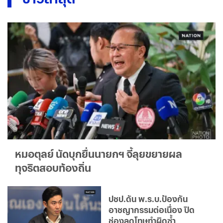
หมอตุลย์ นัดบุกยื่นนายกฯ จี้ลุยขยายผล
ทุจริตสอบท้องถิ่น
ปชป.ดัน พ.ร.บ.ป้องกัน
อาชญากรรมต่อเนื่อง ปิด
ช่องลดโทษทำผิดซ้ำ