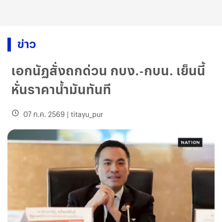
ข่าว
เอกนัฏสั่งถกด่วน กบง.-กบน. เย็นนี้
หั่นราคาน้ำมันทันที
07 ก.ค. 2569
|
titayu_pur