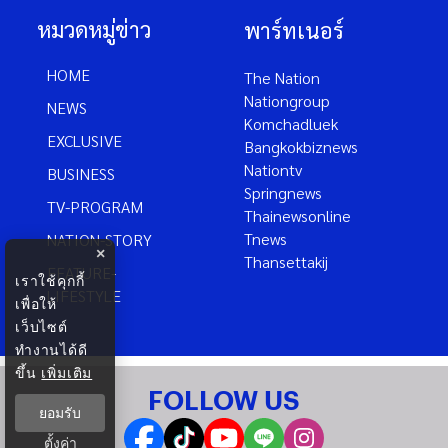
หมวดหมู่ข่าว
พาร์ทเนอร์
HOME
The Nation
Nationgroup
NEWS
Komchadluek
EXCLUSIVE
Bangkokbiznews
Nationtv
BUSINESS
Springnews
TV-PROGRAM
Thainewsonline
Tnews
NATION-STORY
×
Thansettakij
FEATURE-
เราใช้คุกกี้
LIFESTYLE
เพื่อให้
เว็บไซต์
ทำงานได้ดี
ขึ้น
เพิ่มเติม
FOLLOW US
ยอมรับ
ตั้งค่า