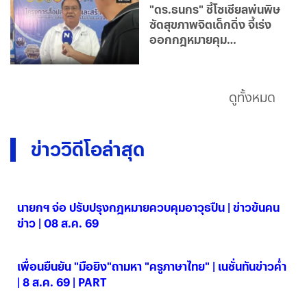
"ดร.ธนกร" ชี้โซเชียลพ่นพิษ
ซัดสุขภาพจิตเด็กดิ่ง จี้เร่ง
ออกกฎหมายคุม
แพลตฟอร์ม
ดูทั้งหมด
ข่าววิดีโอล่าสุด
นายกฯ จ่อ ปรับปรุงกฎหมายควบคุมอาวุธปืน | ข่าวข้นคน
ข่าว | 08 ส.ค. 69
08 ส.ค. 2569
เพื่อนยืนยัน "มือยิง"ถามหา "ครูภาษาไทย" | เนชั่นทันข่าวค่ำ
| 8 ส.ค. 69 | PART
08 ส.ค. 2569