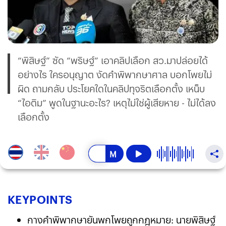
“พิสิษฐ์” ซัด “พริษฐ์” เอาคลิปเลือก สว.มาปล่อยได้
อย่างไร ใครอนุญาต งัดคำพิพากษาศาล บอกโพยไม่
ผิด ถามกลับ ประโยคใดในคลิปทุจริตเลือกตั้ง เหน็บ
“ไอติม” พูดในฐานะอะไร? เหตุไม่ใช่ผู้เสียหาย - ไม่ได้ลง
เลือกตั้ง
KEY
POINTS
กางคำพิพากษายันพกโพยถูกกฎหมาย: นายพิสิษฐ์