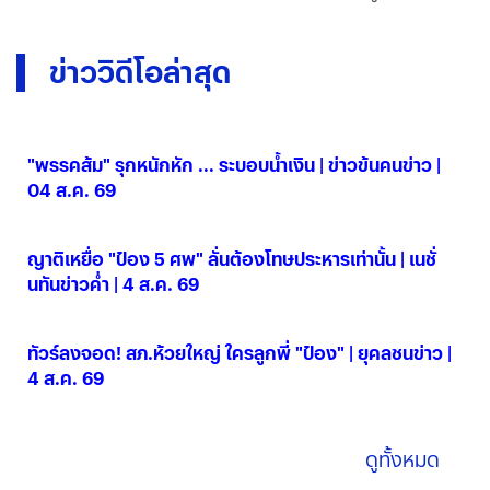
ดูทั้งหมด
ข่าววิดีโอล่าสุด
"พรรคส้ม" รุกหนักหัก ... ระบอบน้ำเงิน | ข่าวข้นคนข่าว |
04 ส.ค. 69
04 ส.ค. 2569
ญาติเหยื่อ "ป๋อง 5 ศพ" ลั่นต้องโทษประหารเท่านั้น | เนชั่
นทันข่าวค่ำ | 4 ส.ค. 69
04 ส.ค. 2569
ทัวร์ลงจอด! สภ.ห้วยใหญ่ ใครลูกพี่ "ป๋อง" | ยุคลชนข่าว |
4 ส.ค. 69
04 ส.ค. 2569