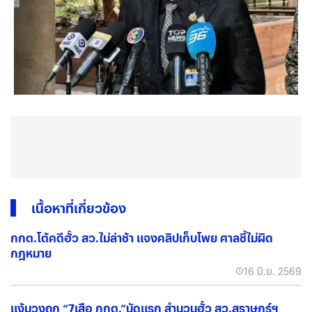
เนื้อหาที่เกี่ยวข้อง
กกต.โต้คดีฮั้ว สว.ไม่ล่าช้า แจงคลิปเก็บโพย ศาลชี้ไม่ผิด
กฎหมาย
16 มิ.ย. 2569