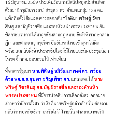
16 มิถุนายน 2569 ประเด็นร้อนกรณีคลิปหลุดปมฮั้วเลือก
ตั้งสมาชิกวุฒิสภา (สว.) ล่าสุด 2 สว. ตัวแทนกลุ่ม 138 คน
แท็กทีมตั้งโต๊ะแถลงข่าวตอกกลับ
"ไอติม" พริษฐ์ วัชร
สินธุ
สส.บัญชีรายชื่อ และรองหัวหน้าพรรคประชาชน ยัน
ชัดกระบวนการได้มาถูกต้องตามกฎหมาย งัดคำพิพากษาศาล
ฎีกาและศาลอาญาทุจริตฯ ยืนยันพกโพยเข้าคูหาไม่ผิด
พร้อมแฉกลับฝั่งขั้วประชาธิปไตยก็มีโพยและนัดประชุมล็อก
โหวต จี้ กกต. สอบสวนให้เท่าเทียม
ที่อาคารรัฐสภา
นายพิสิษฐ์ อภิวัฒนาพงศ์ สว. พร้อม
ด้วย พล.ต.ต.สุนทร ขวัญเพ็ชร สว
.
แถลงตอบโต้
นาย
พริษฐ์ วัชรสินธุ สส.บัญชีรายชื่อ และรองหัวหน้า
พรรคประชาชน
ที่มีการนำคลิปการเลือกตั้งสว. ออกมาก
ล่าวหาว่ามีการฮั้วสว. ว่า สิ่งที่นายพริษฐ์กล่าวอ้างนั้น ต้องถาม