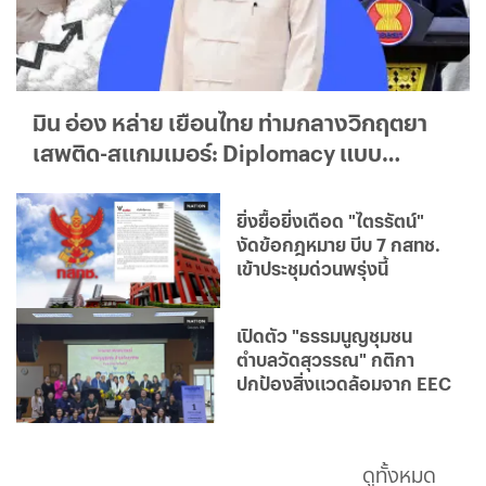
มิน อ่อง หล่าย เยือนไทย ท่ามกลางวิกฤตยา
เสพติด-สแกมเมอร์: Diplomacy แบบ
ใด...ใครได้ประโยชน์จริง?
ยิ่งยื้อยิ่งเดือด "ไตรรัตน์"
งัดข้อกฎหมาย บีบ 7 กสทช.
เข้าประชุมด่วนพรุ่งนี้
เปิดตัว "ธรรมนูญชุมชน
ตำบลวัดสุวรรณ" กติกา
ปกป้องสิ่งแวดล้อมจาก EEC