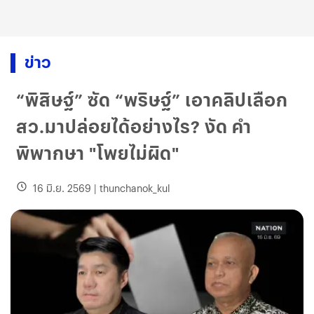
ข่าว
“พิสิษฐ์” ซัด “พริษฐ์” เอาคลิปเลือก
สว.มาปล่อยได้อย่างไร? งัด คำ
พิพากษา "โพยไม่ผิด"
16 มิ.ย. 2569
|
thunchanok_kul