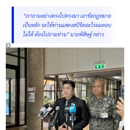
บอกว่าผิด ถ้าผิดทำไม กกต.รับรอง ก็ต้องไปถาม กกต.
“เราถามอย่างตรงไปตรงมา เอาข้อกฎหมาย
เป็นหลัก จะให้ท่านแสดงสปิริตอะไรผมตอบ
ไม่ได้ ต้องไปถามท่าน” นายพิสิษฐ์ กล่าว
X