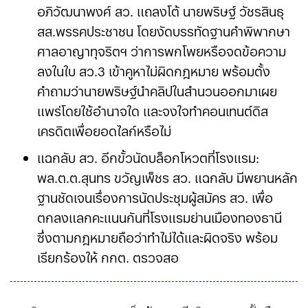
อภิวัฒนาพงศ์ สว. แถลงโต้ นายพริษฐ์ วัชรสินธุ
สส.พรรคประชาชน โดยงัดบรรทัดฐานคำพิพากษา
ศาลอาญาทุจริตฯ ว่าการพกโพยหรือจดข้อความ
ลงในใบ สว.3 เข้าคูหาไม่ผิดกฎหมาย พร้อมตั้ง
คำถามว่านายพริษฐ์นำคลิปในสำนวนออกมาเผย
แพร่โดยใช้อำนาจใด และจงใจทำคอนเทนต์ดิส
เครดิตเพื่อยอดไลก์หรือไม่
แฉกลับ สว. อีกขั้วนัดบล็อกโหวตที่โรงแรม:
พล.ต.ต.สุนทร ขวัญเพ็ชร สว. แฉกลับ มีพยานหลัก
ฐานชัดเจนเรื่องการนัดประชุมผู้สมัคร สว. เพื่อ
ตกลงแลกคะแนนกันที่โรงแรมย่านเมืองทองธานี
ซึ่งตามกฎหมายถือว่าทำไม่ได้และผิดจริง พร้อม
เรียกร้องให้ กกต. ตรวจสอบ สว. เสียงข้างน้อยให้
เท่าเทียมกัน ไม่ใช่