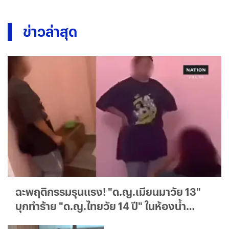
ข่าวล่าสุด
ฉะพฤติกรรมรุนแรง! "ด.ญ.เมียนมาวัย 13"
บุกทำร้าย "ด.ญ.ไทยวัย 14 ปี" ในห้องน้ำ
รร.แม่แจ้งความเอาเรื่องถึงที่สุด