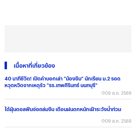
เนื้อหาที่เกี่ยวข้อง
40 นาทีชีวิต! เปิดคำบอกเล่า "น้องขิม" นักเรียน ม.2 รอด
หวุดหวิดจากเหตุรัว "รร.เทพศิรินทร์ นนทบุรี"
09 ส.ค. 2569
ไต้ฝุ่นดอลฟินจ่อถล่มจีน เตือนฝนตกหนักเฝ้าระวังน้ำท่วม
09 ส.ค. 2569