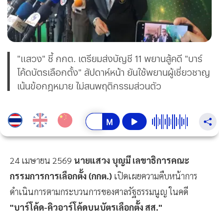
"แสวง" ชี้ กกต. เตรียมส่งบัญชี 11 พยานสู้คดี "บาร์
โค้ดบัตรเลือกตั้ง" สัปดาห์หน้า ยันใช้พยานผู้เชี่ยวชาญ
เน้นข้อกฎหมาย ไม่สนพฤติกรรมส่วนตัว
24 เมษายน 2569
นายแสวง บุญมี เลขาธิการคณะ
กรรมการการเลือกตั้ง (กกต.)
เปิดเผยความคืบหน้าการ
ดำเนินการตามกระบวนการของศาลรัฐธรรมนูญ ในคดี
"บาร์โค้ด-คิวอาร์โค้ดบนบัตรเลือกตั้ง สส."