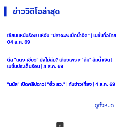
ข่าววิดีโอล่าสุด
เซียนแหนับร้อย แห่จับ “ปลาจะละเม็ดน้ำจืด” | เนชั่นทั่วไทย |
04 ส.ค. 69
04 ส.ค. 2569
ดีล "แดง-เขียว" ยังไม่ล่ม? เสียวเพราะ "ส้ม" ล้มน้ำเงิน |
เนชั่นประเด็นร้อน | 4 ส.ค. 69
04 ส.ค. 2569
"มนัส" เปิดคลิปฉาว! "ฮั้ว สว." | ทันข่าวเที่ยง | 4 ส.ค. 69
04 ส.ค. 2569
ดูทั้งหมด