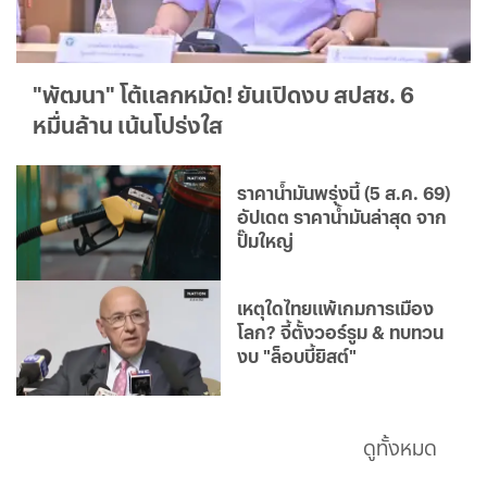
"พัฒนา" โต้แลกหมัด! ยันเปิดงบ สปสช. 6
หมื่นล้าน เน้นโปร่งใส
ราคาน้ำมันพรุ่งนี้ (5 ส.ค. 69)
อัปเดต ราคาน้ำมันล่าสุด จาก
ปั๊มใหญ่
เหตุใดไทยแพ้เกมการเมือง
โลก? จี้ตั้งวอร์รูม & ทบทวน
งบ "ล็อบบี้ยิสต์"
ดูทั้งหมด