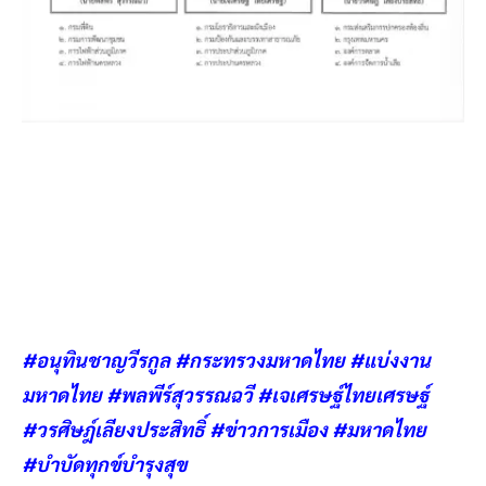
#อนุทินชาญวีรกูล #กระทรวงมหาดไทย #แบ่งงาน
มหาดไทย #พลพีร์สุวรรณฉวี #เจเศรษฐ์ไทยเศรษฐ์
#วรศิษฎ์เลียงประสิทธิ์ #ข่าวการเมือง #มหาดไทย
#บำบัดทุกข์บำรุงสุข