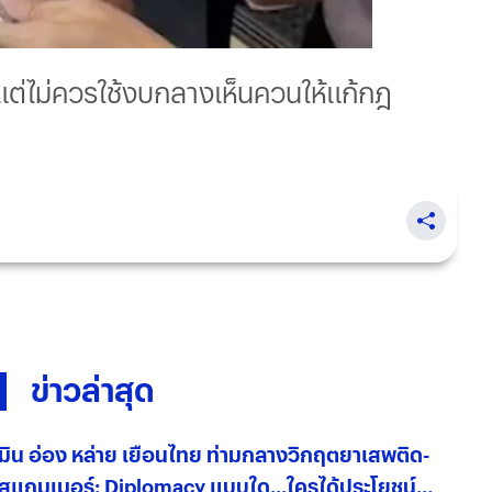
น แต่ไม่ควรใช้งบกลางเห็นควนให้แก้กฎ
ข่าวล่าสุด
มิน อ่อง หล่าย เยือนไทย ท่ามกลางวิกฤตยาเสพติด-
สแกมเมอร์: Diplomacy แบบใด...ใครได้ประโยชน์