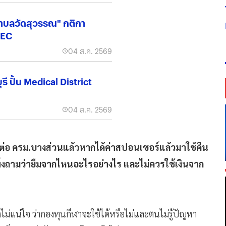
ำบลวัดสุวรรณ" กติกา
EEC
04 ส.ค. 2569
ี ปั้น Medical District
04 ส.ค. 2569
นต่อ​ ครม.บางส่วนแล้วหากได้ค่าสปอนเซอร์แล้วมาใช้คืน
างเพิ่งถามว่ายืมจากไหนอะไรอย่างไร และไม่ควรใช้เงินจาก
องไม่แน่ใจ ว่ากองทุนกีฬาจะใช้ได้หรือไม่และตนไม่รู้ปัญหา