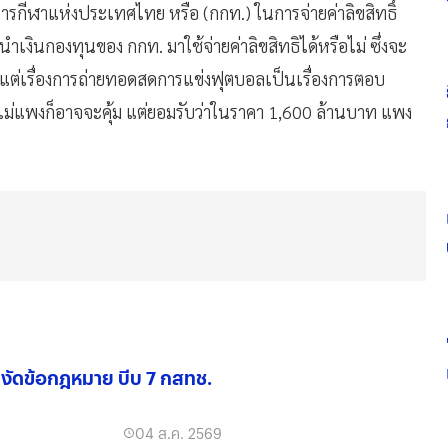
กีฬาแห่งประเทศไทย หรือ (กกท.) ในการจ่ายค่าลิขสิทธิ์
เงินกองทุนของ กกท. มาใช้จ่ายค่าลิขสิทธิได้หรือไม่ ซึ่งจะ
กว่า แต่เรื่องการถ่ายทอดสดการแข่งฟุตบอลเป็นเรื่องการตอบ
ิ์ไม่แพงก็อาจจะคุ้ม แต่ยอมรับว่าในราคา 1,600 ล้านบาท แพง
น์" งัดข้อกฎหมาย บีบ 7 กสทช.
04 ส.ค. 2569