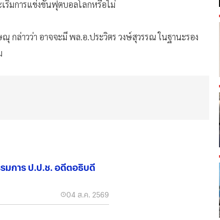
เริ่มการแข่งขันฟุตบอลโลกหรือไม่
ษณุ​ กล่าวว่า​ อาจจะมี พล.อ.ประวิตร วงษ์สุวรรณ ในฐานะรอง
ม
รรมการ ป.ป.ช. อดีตอธิบดี
04 ส.ค. 2569