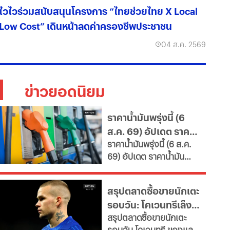
ไวไวร่วมสนับสนุนโครงการ “ไทยช่วยไทย X Local
Low Cost” เดินหน้าลดค่าครองชีพประชาชน
04 ส.ค. 2569
ข่าวยอดนิยม
ราคาน้ำมันพรุ่งนี้ (6
ส.ค. 69) อัปเดต ราคา
ราคาน้ำมันพรุ่งนี้ (6 ส.ค.
น้ำมันล่าสุด จากปั๊ม
69) อัปเดต ราคาน้ำมัน
ใหญ่
ล่าสุด จากสถานีบริการ
ขนาดใหญ่ มีทั้งราคาน้ำมัน
สรุปตลาดซื้อขายนักเตะ
ดีเซล เบนซิน และ แก๊สโซ
รอบวัน: โคเวนทรีเล็ง
ฮอล์
สรุปตลาดซื้อขายนักเตะ
"มูดริก" สาลิกาปัดปืน
รอบวัน โคเวนทรี ของแลม