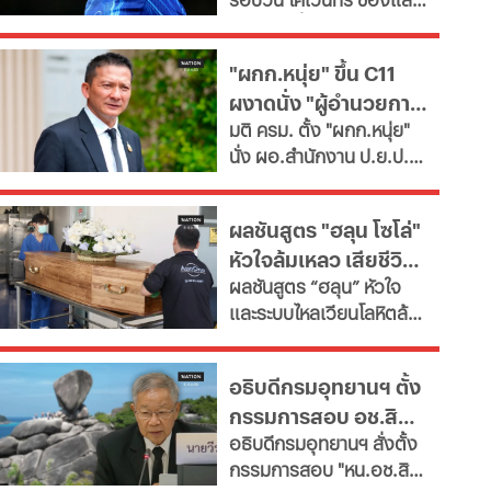
ซื้อ "กิมาไรส์"
พาร์ดจ่อยื่นยืม "มูดริก"
ด้านสาลิกาดงปัดข้อเสนอ
"ผกก.หนุ่ย" ขึ้น C11
แรกจาก อาร์เซนอล ในการ
ผงาดนั่ง "ผู้อำนวยการ
ล่าตัว "กิมาไรส์" ขณะที่ โค
มติ ครม. ตั้ง "ผกก.หนุ่ย"
โม่ ปิดดีล "ชาโลบาห์"
ป.ย.ป."
นั่ง ผอ.สำนักงาน ป.ย.ป.
เทียบเท่า "ปลัดกระทรวง"
ซี11 ท่ามกลางกระแส
ผลชันสูตร "ฮลุน โซโล่"
กมธ.งบประมาณ 2570
หัวใจล้มเหลว เสียชีวิต
เสนอยุบเลิกหน่วยงาน
ผลชันสูตร “ฮลุน” หัวใจ
เนื่องจากภารกิจซ้ำซ้อน
ยังไม่ตัดปมสารพิษ
และระบบไหลเวียนโลหิตล้ม
เหลว ยังไม่ตัดประเด็นสาร
พิษและอื่นๆ รอผลตรวจ
อธิบดีกรมอุทยานฯ ตั้ง
จาก "จอร์เจีย" เทียบเคียง
กรรมการสอบ อช.สิมิ
ญาติเตรียมรับร่างกลับ
อธิบดีกรมอุทยานฯ​ สั่งตั้ง
บำเพ็ญกุศลที่บ้านเกิด
ลัน ให้วีระ พักแรม 4 ปี
กรรมการสอบ "หน.อช.สิมิ
ก่อน