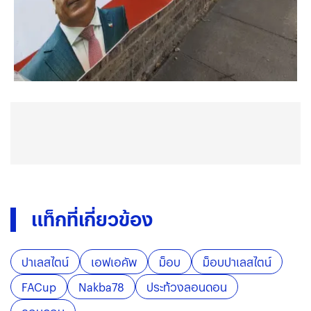
แท็กที่เกี่ยวข้อง
ปาเลสไตน์
เอฟเอคัพ
ม็อบ
ม็อบปาเลสไตน์
FACup
Nakba78
ประท้วงลอนดอน