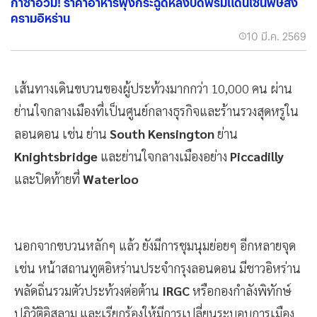
กาซาอ่วม! ราคาอาหารพุ่งกระฉูดหลังปิดพรมแดนเซ่นพิษสง
ครามอิหร่าน
10 มี.ค. 2569
เส้นทางเดินขบวนของผู้ประท้วงมากกว่า 10,000 คน ผ่าน
ย่านใจกลางเมืองที่เป็นศูนย์กลางธุรกิจและร้านรวงสุดหรูใน
ลอนดอน เช่น ย่าน
South Kensington
ย่าน
Knightsbridge
และย่านใจกลางเมืองอย่าง
Piccadilly
และปิดท้ายที่
Waterloo
นอกจากขบวนหลักๆ แล้ว ยังมีการชุมนุมย่อยๆ อีกหลายจุด
เช่น หน้าสถานทูตอิหร่านประจำกรุงลอนดอน มีชาวอิหร่าน
พลัดถิ่นรวมตัวประท้วงต่อต้าน
IRGC
หรือกองกำลังพิทักษ์
ปฏิวัติอิสลาม และเรียกร้องให้มีการเปลี่ยนระบอบการเมือง