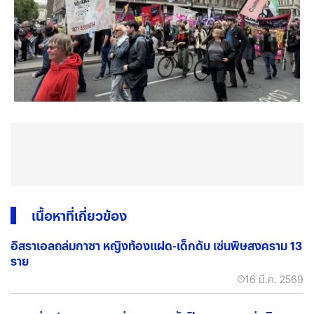
เนื้อหาที่เกี่ยวข้อง
อิสราเอลถล่มกาซา หญิงท้องแฝด-เด็กดับ เซ่นพิษสงคราม 13
ราย
16 มี.ค. 2569