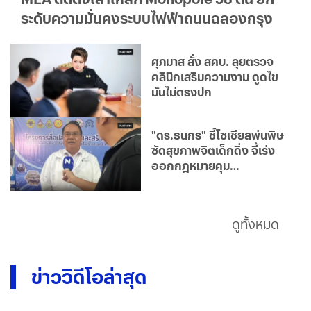
ระดับความมั่นคงระบบไฟฟ้าถนนฉลองกรุง
ศุภมาส สั่ง สคบ. ลุยตรวจ
คลินิกเสริมความงาม ดูดไข
มันไม่ตรงปก
"ดร.ธนกร" ชี้โซเชียลพ่นพิษ
ซัดสุขภาพจิตเด็กดิ่ง จี้เร่ง
ออกกฎหมายคุม
แพลตฟอร์ม
ดูทั้งหมด
ข่าววิดีโอล่าสุด