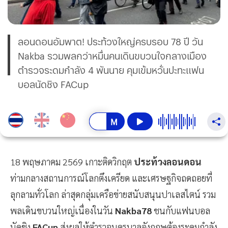
ลอนดอนอัมพาต! ประท้วงใหญ่ครบรอบ 78 ปี วัน
Nakba รวมพลกว่าหมื่นคนเดินขบวนใจกลางเมือง
ตำรวจระดมกำลัง 4 พันนาย คุมเข้มหวั่นปะทะแฟน
บอลนัดชิง FACup
18 พฤษภาคม 2569 เกาะติดวิกฤต
ประท้วงลอนดอน
ท่ามกลางสถานการณ์โลกตึงเครียด และเศรษฐกิจถดถอยที่
ลุกลามทั่วโลก ล่าสุดกลุ่มเครือข่ายสนับสนุนปาเลสไตน์ รวม
พลเดินขบวนใหญ่เนื่องในวัน
Nakba78
ชนกับแฟนบอล
นัดชิง
FACup
ส่งผลให้ตำรวจนครบาลอังกฤษต้องระดมกำลัง