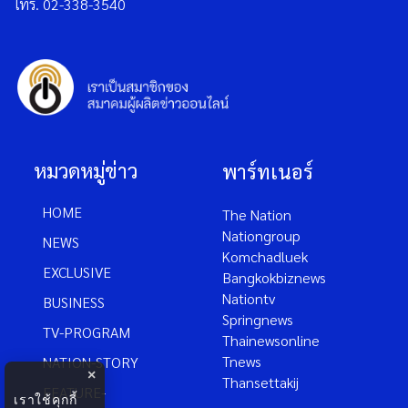
โทร. 02-338-3540
หมวดหมู่ข่าว
พาร์ทเนอร์
HOME
The Nation
Nationgroup
NEWS
Komchadluek
EXCLUSIVE
Bangkokbiznews
Nationtv
BUSINESS
Springnews
TV-PROGRAM
Thainewsonline
Tnews
NATION-STORY
×
Thansettakij
FEATURE-
เราใช้คุกกี้