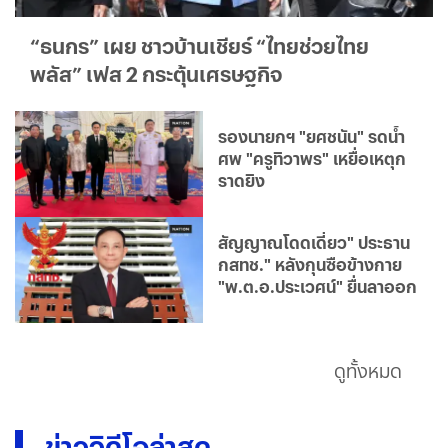
“ธนกร” เผย ชาวบ้านเชียร์ “ไทยช่วยไทย
พลัส” เฟส 2 กระตุ้นเศรษฐกิจ
รองนายกฯ "ยศชนัน" รดน้ำ
ศพ "ครูทิวาพร" เหยื่อเหตุก
ราดยิง
สัญญาณโดดเดี่ยว" ประธาน
กสทช." หลังกุนซือข้างกาย
"พ.ต.อ.ประเวศน์" ยื่นลาออก
ดูทั้งหมด
ข่าววิดีโอล่าสุด