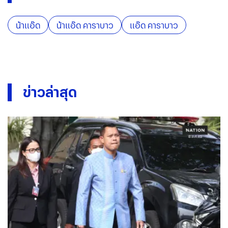
น้าแอ๊ด
น้าแอ๊ด คาราบาว
แอ๊ด คาราบาว
ข่าวล่าสุด