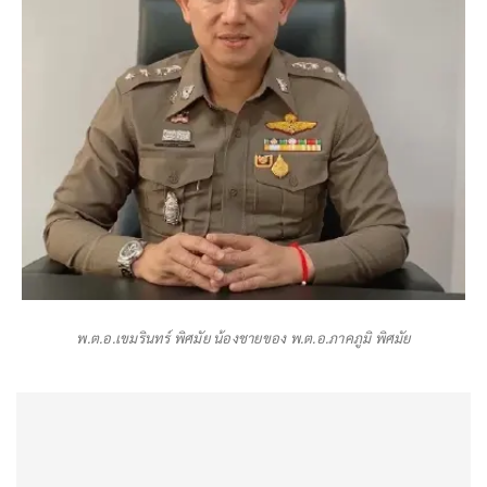
พ.ต.อ.เขมรินทร์ พิศมัย น้องชายของ พ.ต.อ.ภาคภูมิ พิศมัย