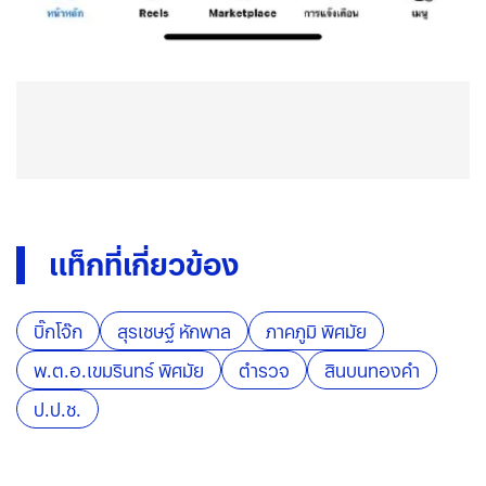
แท็กที่เกี่ยวข้อง
บิ๊กโจ๊ก
สุรเชษฐ์ หักพาล
ภาคภูมิ พิศมัย
พ.ต.อ.เขมรินทร์ พิศมัย
ตำรวจ
สินบนทองคำ
ป.ป.ช.