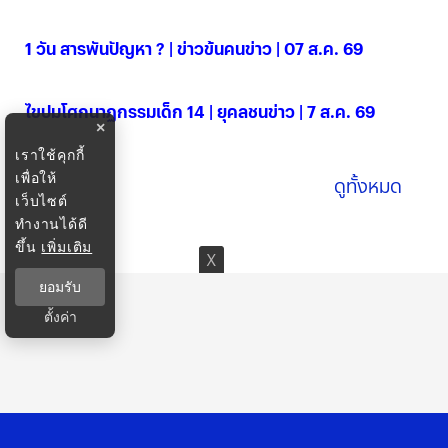
08 ส.ค. 2569
1 วัน สารพันปัญหา ? | ข่าวข้นคนข่าว | 07 ส.ค. 69
07 ส.ค. 2569
ไขปมโศกนาฏกรรมเด็ก 14 | ยุคลชนข่าว | 7 ส.ค. 69
×
07 ส.ค. 2569
เราใช้คุกกี้
เพื่อให้
ดูทั้งหมด
เว็บไซต์
ทำงานได้ดี
ขึ้น
เพิ่มเติม
ยอมรับ
ตั้งค่า