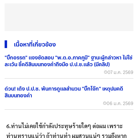
เนื้อหาที่เกี่ยวข้อง
"บิ๊กอรรถ​" แจงชัดสอบ "พ.ต.อ.ภาคภูมิ" ฐานะผู้กล่าวหา ไม่ใช่
ละเว้น ชี้คดีสินบนทองคำถึงมือ ป.ป.ช.แล้ว (มีคลิป)
07 ม.ค. 2569
ด่วน! เด้ง ป.ป.ช. พ้นการดูแลสำนวน "บิ๊กโจ๊ก" เหตุปมคดี
สินบนทองคำ
06 ม.ค. 2569
6.ท่านไม่เคยใช้กำลังประทุษร้ายใดๆ ต่อผม เพราะ
ท่านทราบแน่ว่า ถ้าท่านทำ ผมสวนแน่ๆ รวมถึงหาก