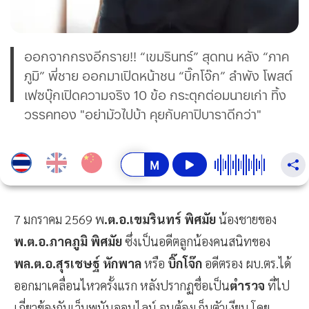
ออกจากกรงอีกราย!! “เขมรินทร์” สุดทน หลัง “ภาค
ภูมิ” พี่ชาย ออกมาเปิดหน้าชน “บิ๊กโจ๊ก” ลำพัง โพสต์
เฟซบุ๊กเปิดความจริง 10 ข้อ กระตุกต่อมนายเก่า ทิ้ง
วรรคทอง "อย่ามัวไปบ้า คุยกับคาปิบาราดีกว่า"
7 มกราคม 2569 พ
.ต.อ.เขมรินทร์ พิศมัย
น้องชายของ
พ.ต.อ.ภาคภูมิ พิศมัย
ซึ่งเป็นอดีตลูกน้องคนสนิทของ
พล.ต.อ.สุรเชษฐ์ หักพาล
หรือ
บิ๊กโจ๊ก
อดีตรอง ผบ.ตร.ได้
ออกมาเคลื่อนไหวครั้งแรก หลังปรากฏชื่อเป็น
ตำรวจ
ที่ไป
เกี่ยวข้องกับเว็บพนันออนไลน์ จนต้องเก็บตัวเงียบ โดย