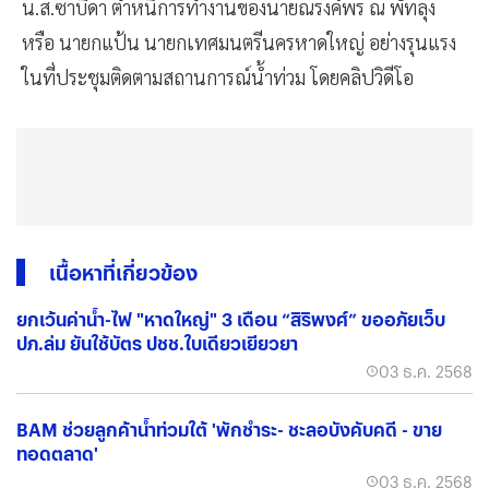
น.ส.ซาบีดา ตำหนิการทำงานของนายณรงค์พร ณ พัทลุง
หรือ นายกแป้น นายกเทศมนตรีนครหาดใหญ่ อย่างรุนแรง
ในที่ประชุมติดตามสถานการณ์น้ำท่วม โดยคลิปวิดีโอ
เนื้อหาที่เกี่ยวข้อง
ยกเว้นค่าน้ำ-ไฟ "หาดใหญ่" 3 เดือน “สิริพงศ์” ขออภัยเว็บ
ปภ.ล่ม ยันใช้บัตร ปชช.ใบเดียวเยียวยา
03 ธ.ค. 2568
BAM ช่วยลูกค้าน้ำท่วมใต้ 'พักชำระ- ชะลอบังคับคดี - ขาย
ทอดตลาด'
03 ธ.ค. 2568