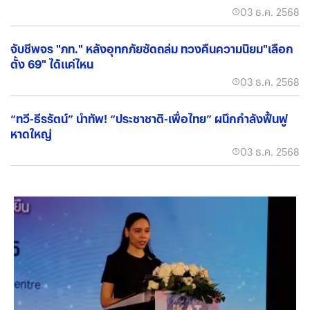
03 ธ.ค. 2568
จับชีพจร "ภท." หลังอุทกภัยซัดถล่ม ทวงคืนความนิยม"เลือก
ตั้ง 69" ได้แค่ไหน
03 ธ.ค. 2568
“ทวี-ธีรรัตน์” นำทัพ! “ประชาชาติ-เพื่อไทย” ผนึกกำลังฟื้นฟู
หาดใหญ่
03 ธ.ค. 2568