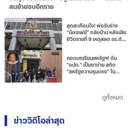
สนย้ายซบอีกราย
สุดสะเทือนใจ! พ่อรับร่าง
"น้องเฟย์" กลับบ้าน หลังเสีย
ชีวิตรายที่ 9 เหตุสลด รร.ดัง
ก่อนนำไปบำเพ็ญกุศล
ถอดบทเรียนสหรัฐฯ! ดัน
"อปท." เป็นตาข่าย สกัด
"สหรัฐความรุนแรง" ใน
"เยาวชน"
ดูทั้งหมด
ข่าววิดีโอล่าสุด