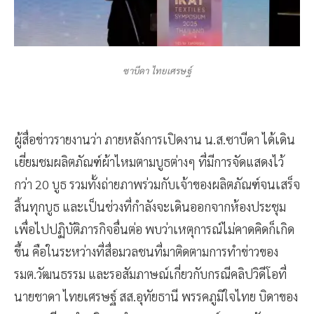
ซาบีดา ไทยเศรษฐ์
ผู้สื่อข่าวรายงานว่า ภายหลังการเปิดงาน น.ส.ซาบีดา ได้เดิน
เยี่ยมชมผลิตภัณฑ์ผ้าไหมตามบูธต่างๆ ที่มีการจัดแสดงไว้
กว่า 20 บูธ รวมทั้งถ่ายภาพร่วมกับเจ้าของผลิตภัณฑ์จนเสร็จ
สิ้นทุกบูธ และเป็นช่วงที่กำลังจะเดินออกจากห้องประชุม
เพื่อไปปฏิบัติภารกิจอื่นต่อ พบว่าเหตุการณ์ไม่คาดคิดก็เกิด
ขึ้น คือในระหว่างที่สื่อมวลชนที่มาติดตามการทำข่าวของ
รมต.วัฒนธรรม และรอสัมภาษณ์เกี่ยวกับกรณีคลิปวิดีโอที่
นายชาดา ไทยเศรษฐ์ สส.อุทัยธานี พรรคภูมิใจไทย บิดาของ