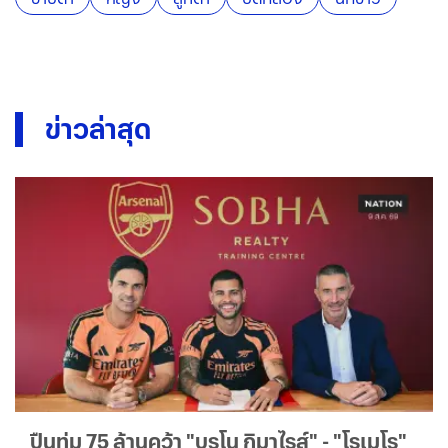
ข่าวล่าสุด
ปืนทุ่ม 75 ล้านคว้า "บรูโน กิมาไรส์" - "โรเมโร"