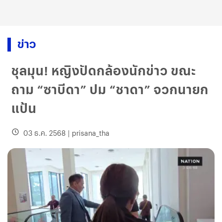
ข่าว
ชุลมุน! หญิงปัดกล้องนักข่าว ขณะ
ถาม “ซาบีดา” ปม “ชาดา” จวกนายก
แป้น
03 ธ.ค. 2568
|
prisana_tha