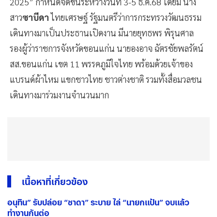
2025” กำหนดจัดขึ้นระหว่างวันที่ 3-5 ธ.ค.68 โดยมี นาง
สาว
ซาบีดา
ไทยเศรษฐ์ รัฐมนตรีว่าการกระทรวงวัฒนธรรม
เดินทางมาเป็นประธานเปิดงาน มีนายยุทธพร พิรุนศาล
รองผู้ว่าราชการจังหวัดขอนแก่น นายองอาจ ฉัตรชัยพลรัตน์
สส.ขอนแก่น เขต 11 พรรคภูมิใจไทย พร้อมด้วยเจ้าของ
แบรนด์ผ้าไหม แขกชาวไทย ชาวต่างชาติ รวมทั้งสื่อมวลชน
เดินทางมาร่วมงานจำนวนมาก
เนื้อหาที่เกี่ยวข้อง
อนุทิน” รับปล่อย “ชาดา” ระบาย ไล่ “นายกแป้น” จบแล้ว
ทำงานกันต่อ