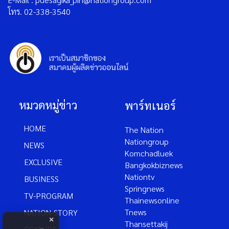
โทร. 02-338-3540
หมวดหมู่ข่าว
พาร์ทเนอร์
HOME
The Nation
Nationgroup
NEWS
Komchadluek
EXCLUSIVE
Bangkokbiznews
Nationtv
BUSINESS
Springnews
TV-PROGRAM
Thainewsonline
Tnews
NATION-STORY
×
Thansettakij