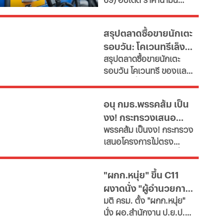
เผยช่องทางยื่นคำขอทั้ง
ใหญ่
ล่าสุด จากสถานีบริการ
กทม.-ต่างจังหวัด พบ
ขนาดใหญ่ มีทั้งราคาน้ำมัน
ฝ่าฝืนเกณฑ์เสี่ยงถูกสั่ง
สรุปตลาดซื้อขายนักเตะ
ดีเซล เบนซิน และ แก๊สโซ
เพิกถอน
รอบวัน: โคเวนทรีเล็ง
ฮอล์
สรุปตลาดซื้อขายนักเตะ
"มูดริก" สาลิกาปัดปืน
รอบวัน โคเวนทรี ของแลม
ซื้อ "กิมาไรส์"
พาร์ดจ่อยื่นยืม "มูดริก"
ด้านสาลิกาดงปัดข้อเสนอ
อนุ กมธ.พรรคส้ม เป็น
แรกจาก อาร์เซนอล ในการ
งง! กระทรวงเสนอ
ล่าตัว "กิมาไรส์" ขณะที่ โค
พรรคส้ม เป็นงง! กระทรวง
โม่ ปิดดีล "ชาโลบาห์"
โครงการไม่ตรงภารกิจ
เสนอโครงการไม่ตรง
ภารกิจ ก.พลังงาน ชงซื้อ
เครื่องอบกล้วยตาก-
"ผกก.หนุ่ย" ขึ้น C11
สปก.ซื้อเครื่องทำลูกชิ้น-
ผงาดนั่ง "ผู้อำนวยการ
ตัดตะไคร้ - แฉ! รองปลัด
มติ ครม. ตั้ง "ผกก.หนุ่ย"
มท.ตบโต๊ะไม่พอใจขอ
ป.ย.ป."
นั่ง ผอ.สำนักงาน ป.ย.ป.
เอกสารเพิ่ม