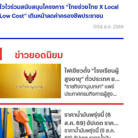
ไวไวร่วมสนับสนุนโครงการ “ไทยช่วยไทย X Local
Low Cost” เดินหน้าลดค่าครองชีพประชาชน
04 ส.ค. 2569
ข่าวยอดนิยม
ไฟเขียวตั้ง "โรงเรียนผู้
สูงอายุ" ทั่วประเทศ ยก
"ราชกิจจานุเบกษา" แพร่
ระดับคุณภาพชีวิต เช็ก
ประกาศกรมกิจการผู้สูง
เงื่อนไข
อายุ เปิดเกณฑ์จัดตั้ง
"โรงเรียนผู้สูงอายุ" มุ่งขับ
ราคาน้ำมันพรุ่งนี้ (6
เคลื่อนสังคมสูงวัยอย่างมี
ส.ค. 69) อัปเดต ราคา
คุณค่า หนุนพัฒนา
ราคาน้ำมันพรุ่งนี้ (6 ส.ค.
ศักยภาพ-เรียนรู้ตลอดชีวิต
น้ำมันล่าสุด จากปั๊ม
69) อัปเดต ราคาน้ำมัน