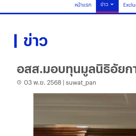
ข่าว
หน้าแรก
Exclu
ข่าว
อสส.มอบทุนมูลนิธิอัยกา
03 พ.ย. 2568
|
suwat_pan