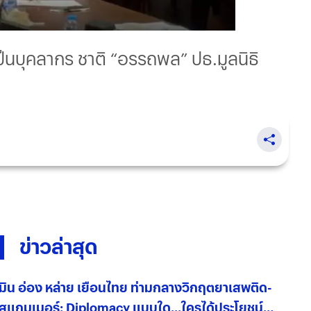
เป็นบุคลากร ชาติ “อรรถพล” ปธ.มูลนิธิ
ข่าวล่าสุด
มิน อ่อง หล่าย เยือนไทย ท่ามกลางวิกฤตยาเสพติด-
สแกมเมอร์: Diplomacy แบบใด...ใครได้ประโยชน์