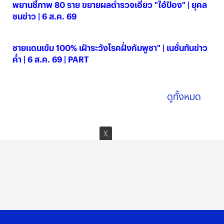
พยานชี้ภาพ 80 ราย ขยายผลตำรวจเอี่ยว "ไอ้ป๋อง" | ยุคล
ชนข่าว | 6 ส.ค. 69
06 ส.ค. 2569
ชายแดนเข้ม 100% เฝ้าระวังโรคฝั่งกัมพูชา" | เนชั่นทันข่าว
ค่ำ | 6 ส.ค. 69 | PART
06 ส.ค. 2569
ดูทั้งหมด