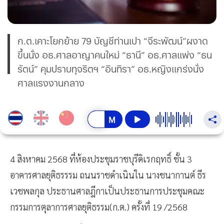
ก.ต.เคาะโยกย้าย 79 บัญชีท่านเปา “จีระพัฒน์”ผงาด
ขึ้นนั่ง อธ.ศาลอาญาคนใหม่ “ธานี” อธ.ศาลเเพ่ง “ธน
รัตน์” คุมปราบทุจริตฯ “อินทิรา” อธ.หญิงเเกร่งนั่ง
ศาลเเรงงานกลาง
4 สิงหาคม 2568 ที่ห้องประชุมราชบุรีดิเรกฤทธิ์ ชั้น 3
อาคารศาลยุติธรรรม ถนนราชดำเนินใน นางชนากานต์ ธีร
เวชพลกุล ประธานศาลฎีกาเป็นประธานการประชุมคณะ
กรรมการตุลาการศาลยุติธรรม(ก.ต.) ครั้งที่ 19 /2568