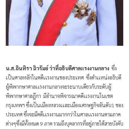
น.ส.อินทิรา ฉิวรัมย์ ว่าที่อธิบดีศาลเเรงงานกลาง
ซึ่ง
เป็นศาลหลักในคดีเเรงงานของประเทศ ซึ่งตำเเหน่งอธิบดี
ผู้พิพากษาศาลเเรงงานกลางจะระนาบเดียวกับระดับผู้
พิพากษาศาลฎีกา มีอำนาจพิจารณาคดีเเรงงานในเขต
กรุงเทพฯ ซึ่งเป็นเมืองหลวงเเละเมืองเศรษฐกิจอันดับ1 ของ
ประเทศ ซึ่งจะมีคดีเเรงงานมากกว่าในศาลเเรงงานตามภาค
ต่างๆซึ่งมีทั้งหมด 9 ภาค รวมถึงบุคลากรที่อยู่ภายใต้สายบังคับ