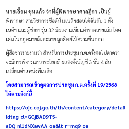
นายเอื้อน ขุนเเก้ว ว่าที่ผู้พิพากษาศาลฎีกา
เป็นผู้
พิพากษา สายวิชาการชื่อดังในเนติฯสอบได้อันดับ 1 ทั้ง
เนติฯ และผู้ช่วยฯ รุ่น 32 มีผลงานเขียนตำราหลายเล่ม โดด
เด่นในกฎหมายล้มละลาย ลูกศิษย์ให้ความชื่นชอบ
ผู้สื่อข่าวรายงานว่า สำหรับการประชุม ก.ต.ครั้งต่อไปคาดว่า
จะมีการพิจารณาวาระโยกย้ายแต่งตั้งบัญชี 3 ชั้น 4 สับ
เปลี่ยนตำแหน่งที่เหลือ
โดยสามารถเข้าดูผลการประชุม ก.ต.ครั้งที่ 19/2568
ได้ตามลิงก์นี้
https://ojc.coj.go.th/th/content/category/detail/
ldtag_cl=GGjBAD9TS-
aDQ_nl1dNXawAA_oa&lt_r=mq9_oa