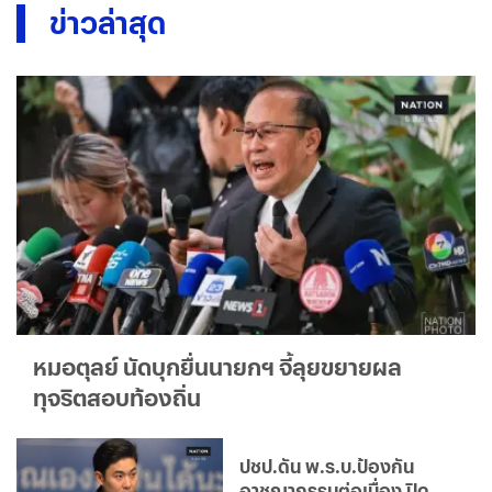
ข่าวล่าสุด
หมอตุลย์ นัดบุกยื่นนายกฯ จี้ลุยขยายผล
ทุจริตสอบท้องถิ่น
ปชป.ดัน พ.ร.บ.ป้องกัน
อาชญากรรมต่อเนื่อง ปิด