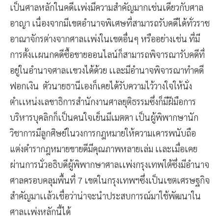
เป็นศาลหลักในคดีเเพ่งมีความสำคัญมากเช่นเดียวกับศาล
อาญา เนื่องจากมีเขตอำนาจพิเศษที่สามารถรับคดีได้ทั่วราช
อาณาจักรต่างจากศาลเเพ่งในเขตอื่นๆ หรืออย่างเช่น ที่มี
การตั้งเเผนกคดีซื้อขายออนไลน์ก็สามารถพิจารณารับคดีที่
อยู่ในอำนาจศาลเเขวงได้ด้วย เเละมีอำนาจพิจารณาทำคดี
ฟอกเงิน ตัวนายธานีเองก็เคยได้รับความไว้วางใจให้นั่ง
ตำเเหน่งเลขาธิการสำนักงานศาลยุติธรรมซึ่งก็มีฝีมือการ
บริหารบุคลิกก็เป็นคนใจเย็นมีเมตตา เป็นผู้พิพากษานัก
วิชาการมีลูกศิษย์ในวงการกฎหมายให้ความเคารพนับถือ
แต่งตำรากฎหมายขายดีมีคุณภาพหลายเล่ม เเละเมื่อเคย
ผ่านการนั่วอธิบดีผู้พิพากษาศาลเเพ่งกรุงเทพใต้ซึ่งมีอำนาจ
ศาลครอบคลุมพื้นที่ 7 เขตในกรุงเทพฯซึ่งเป็นเขตเศรษฐกิจ
สำคัญมาเเล้วเชื่อว่าน่าจะนำประสบการณ์มาใช้พัฒนาใน
ศาลเเพ่งหลักนี้ได้