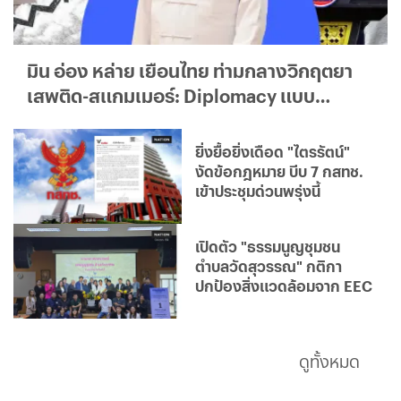
มิน อ่อง หล่าย เยือนไทย ท่ามกลางวิกฤตยา
เสพติด-สแกมเมอร์: Diplomacy แบบ
ใด...ใครได้ประโยชน์จริง?
ยิ่งยื้อยิ่งเดือด "ไตรรัตน์"
งัดข้อกฎหมาย บีบ 7 กสทช.
เข้าประชุมด่วนพรุ่งนี้
เปิดตัว "ธรรมนูญชุมชน
ตำบลวัดสุวรรณ" กติกา
ปกป้องสิ่งแวดล้อมจาก EEC
ดูทั้งหมด