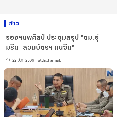
ข่าว
รองฯนพศิลป์ ประชุมสรุป "ตม.อุ้
มรีด -สวมบัตรฯ คนจีน"
22 มี.ค. 2566
|
sitthichai_nak