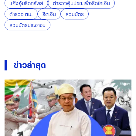
แก๊งอุ้มรีดทรัพย์
ตำรวจอุ้มปชช.เพื่อรีดไถเงิน
ตำรวจ ตม.
รีดเงิน
สวมบัตร
สวมบัตรประชาชน
ข่าวล่าสุด