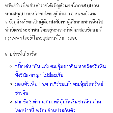
ทรัพย์ว่า เบื้องต้น ตำรวจได้เชิญตัว
นายโอภาส (สงวน
นามสกุล)
นายหน้าคนไทย ภูมิลำเนา อ.หนองบัวแดง
จ.ชัยภูมิ หลังตกเป็น
ผู้ต้องสงสัยพาผู้เสียหายชาวจีนไป
ทำบัตรประชาชน
โดยอยู่ระหว่างนำตัวมาสอบซักถามที่
กรุงเทพฯ โดยยังไม่ระบุสถานที่ในการสอบ
อ่านข่าวที่เกี่ยวข้อง:
“บิ๊กเด่น”ยัน แก๊ง ตม.อุ้มชาวจีน หากผิดจริงฟัน
ทั้งวินัย-อาญา ไม่มีละเว้น
มอบตัวเพิ่ม “ร.ต.ท.”ร่วมแก๊ง ตม.อุ้มรีดทรัพย์
ชาวจีน
ฝากขัง 3 ตำรวจตม. คดีอุ้มรีดเงินชาวจีน-ล่าม
ไทยบ่ายนี้ พร้อมค้านประกันตัว