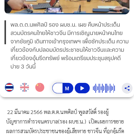
พล.ต.ต.นพศิลป์ รอง ผบช.น. เผย คืบหน้าประเด็น
สวมบัตรคนไทยให้ชาวจีน มีการเชิญนายหน้าคนไทย
จากชัยภูมิ เดินทางเข้ากรุงเทพฯ เพื่อซักประเด็น ความ
เกี่ยวข้องกับปลอมบัตรประชาชนให้ชาวจีนและความ
เกี่ยวข้องอุ้มรีดทรัพย์ พร้อมเตรียมประชุมสรุปคดี
บ่าย 3 วันนี้
22 มีนาคม 2566 พล.ต.ต.นพศิลป์ พูลสวัสดิ์ รองผู้
บัญชาการตำรวจนครบาล(รอง ผบช.น.) เปิดเผยการขยาย
ผลการสวมบัตรประชาชนของผู้เสียหาย ชาวจีน ที่ถูกอุ้มรีด