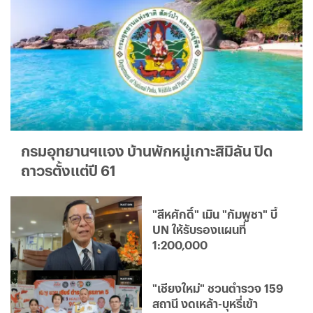
กรมอุทยานฯแจง บ้านพักหมู่เกาะสิมิลัน ปิด
ถาวรตั้งแต่ปี 61
"สีหศักดิ์" เมิน "กัมพูชา" บี้
UN ให้รับรองแผนที่
1:200,000
"เชียงใหม่" ชวนตำรวจ 159
สถานี งดเหล้า-บุหรี่เข้า