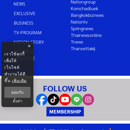
Nationgroup
NEWS
Komchadluek
EXCLUSIVE
Bangkokbiznews
Nationtv
BUSINESS
Springnews
TV-PROGRAM
Thainewsonline
Tnews
NATION-STORY
×
Thansettakij
FEATURE-
เราใช้คุกกี้
LIFESTYLE
เพื่อให้
เว็บไซต์
ทำงานได้ดี
ขึ้น
เพิ่มเติม
FOLLOW US
ยอมรับ
ตั้งค่า
MEMBERSHIP