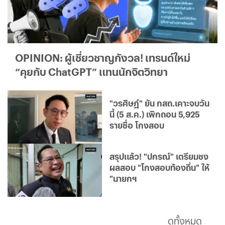
OPINION: ผู้เชี่ยวชาญกังวล! เทรนด์ใหม่
“คุยกับ ChatGPT” แทนนักจิตวิทยา
"วรศิษฎ์" ยัน กสถ.เคาะจบวัน
นี้ (5 ส.ค.) เพิกถอน 5,925
รายชื่อ โกงสอบ
สรุปแล้ว! "ปกรณ์" เตรียมชง
ผลสอบ "โกงสอบท้องถิ่น" ให้
"นายกฯ
ดูทั้งหมด