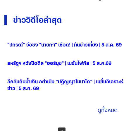
ข่าววิดีโอล่าสุด
"ปกรณ์" จ่อชง "นายกฯ" เชือด! | ทันข่าวเที่ยง | 5 ส.ค. 69
05 ส.ค. 2569
สหรัฐฯ หวังปิดดีล "ฮอร์มุซ" | เนชั่นโฟกัส | 5 ส.ค.69
05 ส.ค. 2569
ลึกลับดับน้ำเงิน อย่าเมิน “ปฏิญญาโมนาโก” | เนชั่นวิเคราะห์
ข่าว | 5 ส.ค. 69
05 ส.ค. 2569
ดูทั้งหมด