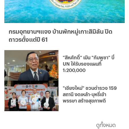
กรมอุทยานฯแจง บ้านพักหมู่เกาะสิมิลัน ปิด
ถาวรตั้งแต่ปี 61
"สีหศักดิ์" เมิน "กัมพูชา" บี้
UN ให้รับรองแผนที่
1:200,000
"เชียงใหม่" ชวนตำรวจ 159
สถานี งดเหล้า-บุหรี่เข้า
พรรษา สร้างสุขภาพดี
ดูทั้งหมด