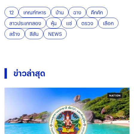
12
เกณฑ์ทหาร
บ้าน
ฉาง
คึกคัก
สาวประเภทสอง
หุ้น
แซ่
ตรวจ
เลือก
สร้าง
สีสัน
NEWS
ข่าวล่าสุด