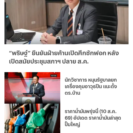
“พริษฐ์” ยืนยันฝ่ายค้านเปิดศึกซักฟอก หลัง
เปิดสมัยประชุมสภาฯ ปลาย ส.ค.
นักวิชาการ หนุนรัฐบาลยก
เครื่องคุมอาวุธปืน แนะตั้ง
ตร.บ้าน
ราคาน้ำมันพรุ่งนี้ (10 ส.ค.
69) อัปเดต ราคาน้ำมันล่าสุด
ปั๊มใหญ่