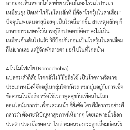
หากมองเห็นหยากไย่ ตาข่าย หรือเส้นอะไรวนไปวนมา
เหมือนยุง ปัดเท่าไรก็ไม่โดนสักที นี่คือ "โรควุ้นในตาเสื่อม"
ปัจจุบันพบคนอายุน้อยๆ เป็นโรคนี้มากขึ้น สาเหตุหลักๆ ก็
มาจากการแชตทั้งวัน พอรู้สึกปวดตาก็คิดว่าคงไม่เป็น
เหมือนข้างต้นไปแล้ว วิธีป้องกันก่อนเป็นโรควุ้นในตาเสื่อม
ก็ไม่ยากเลย แค่รู้จักพักสายตา มองไปในที่ไกลบ้าง
4.โนโมโฟเบีย (Nomophobia)
แปลตรงตัวก็คือ โรคกลัวไม่มีมือถือใช้ เป็นโรคทางจิตเวช
ประเภทหนึ่งที่จัดอยู่ในกลุ่มวิตกกังวล หมกมุ่นอยู่กับการเช็ค
ข้อความในมือถือ หรือใช้เวลาพูดคุยกับเพื่อนในโลก
ออนไลน์มากกว่าเพื่อนตรงหน้า ก็ยิ่งชัด ใครที่มีอาการอย่างที่
กล่าวว่า ต้องระวังปัญหาสุขภาพให้มากๆ โดยเฉพาะนิ้วล็อก
ปวดตา ปวดเมื่อยคอ บ่า ไหล่ หมอนรองกระดูกเสื่อมก่อนวัย