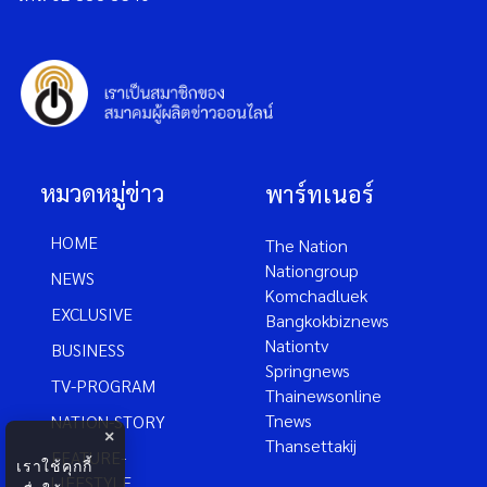
หมวดหมู่ข่าว
พาร์ทเนอร์
HOME
The Nation
Nationgroup
NEWS
Komchadluek
EXCLUSIVE
Bangkokbiznews
Nationtv
BUSINESS
Springnews
TV-PROGRAM
Thainewsonline
Tnews
NATION-STORY
×
Thansettakij
FEATURE-
เราใช้คุกกี้
LIFESTYLE