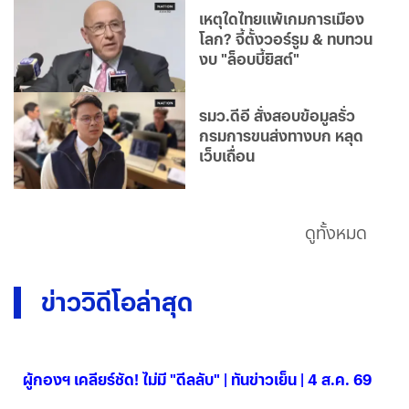
เหตุใดไทยแพ้เกมการเมือง
โลก? จี้ตั้งวอร์รูม & ทบทวน
งบ "ล็อบบี้ยิสต์"
รมว.ดีอี สั่งสอบข้อมูลรั่ว
กรมการขนส่งทางบก หลุด
เว็บเถื่อน
ดูทั้งหมด
ข่าววิดีโอล่าสุด
ผู้กองฯ เคลียร์ชัด! ไม่มี "ดีลลับ" | ทันข่าวเย็น | 4 ส.ค. 69
04 ส.ค. 2569