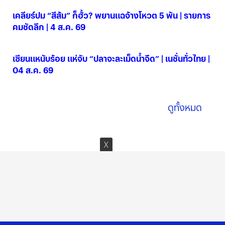
เคลียร์ปม “สีส้ม” ก็ฮั้ว? พยานแฉจ้างโหวต 5 พัน | รายการ
คมชัดลึก | 4 ส.ค. 69
04 ส.ค. 2569
เซียนแหนับร้อย แห่จับ “ปลาจะละเม็ดน้ำจืด” | เนชั่นทั่วไทย |
04 ส.ค. 69
04 ส.ค. 2569
ดูทั้งหมด