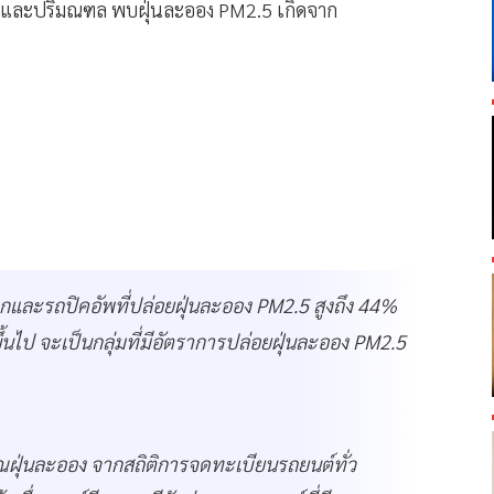
และปริมณฑล พบฝุ่นละออง PM2.5 เกิดจาก
ะรถปิคอัพที่ปล่อยฝุ่นละออง PM2.5 สูงถึง 44%
ึ้นไป จะเป็นกลุ่มที่มีอัตราการปล่อยฝุ่นละออง PM2.5
ณฝุ่นละออง จากสถิติการจดทะเบียนรถยนต์ทั่ว