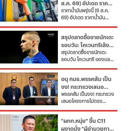
ส.ค. 69) อัปเดต ราคา
คุณค่า หนุนพัฒนา
ราคาน้ำมันพรุ่งนี้ (6 ส.ค.
ศักยภาพ-เรียนรู้ตลอดชีวิต
น้ำมันล่าสุด จากปั๊ม
69) อัปเดต ราคาน้ำมัน
เผยช่องทางยื่นคำขอทั้ง
ใหญ่
ล่าสุด จากสถานีบริการ
กทม.-ต่างจังหวัด พบ
ขนาดใหญ่ มีทั้งราคาน้ำมัน
ฝ่าฝืนเกณฑ์เสี่ยงถูกสั่ง
สรุปตลาดซื้อขายนักเตะ
ดีเซล เบนซิน และ แก๊สโซ
เพิกถอน
รอบวัน: โคเวนทรีเล็ง
ฮอล์
สรุปตลาดซื้อขายนักเตะ
"มูดริก" สาลิกาปัดปืน
รอบวัน โคเวนทรี ของแลม
ซื้อ "กิมาไรส์"
พาร์ดจ่อยื่นยืม "มูดริก"
ด้านสาลิกาดงปัดข้อเสนอ
อนุ กมธ.พรรคส้ม เป็น
แรกจาก อาร์เซนอล ในการ
งง! กระทรวงเสนอ
ล่าตัว "กิมาไรส์" ขณะที่ โค
พรรคส้ม เป็นงง! กระทรวง
โม่ ปิดดีล "ชาโลบาห์"
โครงการไม่ตรงภารกิจ
เสนอโครงการไม่ตรง
ภารกิจ ก.พลังงาน ชงซื้อ
เครื่องอบกล้วยตาก-
"ผกก.หนุ่ย" ขึ้น C11
สปก.ซื้อเครื่องทำลูกชิ้น-
ผงาดนั่ง "ผู้อำนวยการ
ตัดตะไคร้ - แฉ! รองปลัด