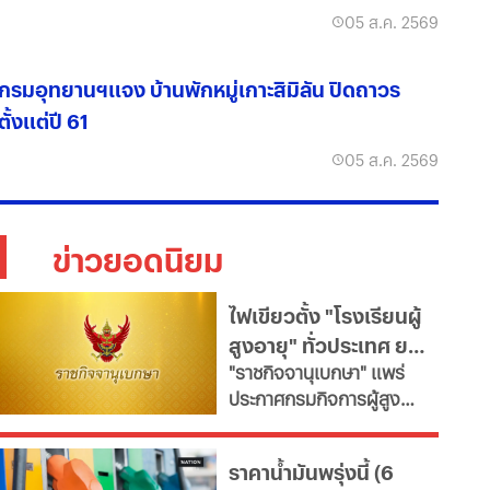
05 ส.ค. 2569
กรมอุทยานฯแจง บ้านพักหมู่เกาะสิมิลัน ปิดถาวร
ตั้งแต่ปี 61
05 ส.ค. 2569
ข่าวยอดนิยม
ไฟเขียวตั้ง "โรงเรียนผู้
สูงอายุ" ทั่วประเทศ ยก
"ราชกิจจานุเบกษา" แพร่
ระดับคุณภาพชีวิต เช็ก
ประกาศกรมกิจการผู้สูง
เงื่อนไข
อายุ เปิดเกณฑ์จัดตั้ง
"โรงเรียนผู้สูงอายุ" มุ่งขับ
ราคาน้ำมันพรุ่งนี้ (6
เคลื่อนสังคมสูงวัยอย่างมี