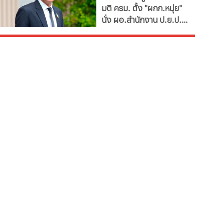
มติ ครม. ตั้ง "ผกก.หนุ่ย"
มท.ตบโต๊ะไม่พอใจขอ
ป.ย.ป."
นั่ง ผอ.สำนักงาน ป.ย.ป.
เอกสารเพิ่ม
เทียบเท่า "ปลัดกระทรวง"
ซี11 ท่ามกลางกระแส
กมธ.งบประมาณ 2570
เสนอยุบเลิกหน่วยงาน
เนื่องจากภารกิจซ้ำซ้อน