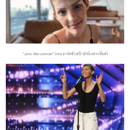
"Jane Marczewski" (เจน มาร์คซิวสกี) นักร้องสาวชื่อดัง