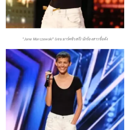
"Jane Marczewski" (เจน มาร์คซิวสกี) นักร้องสาวชื่อดัง