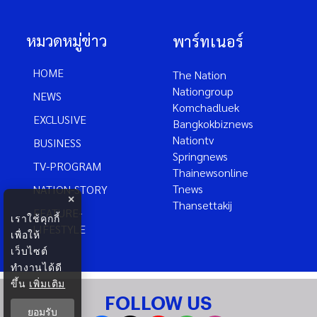
หมวดหมู่ข่าว
พาร์ทเนอร์
HOME
The Nation
Nationgroup
NEWS
Komchadluek
EXCLUSIVE
Bangkokbiznews
Nationtv
BUSINESS
Springnews
TV-PROGRAM
Thainewsonline
Tnews
NATION-STORY
×
Thansettakij
FEATURE-
เราใช้คุกกี้
LIFESTYLE
เพื่อให้
เว็บไซต์
ทำงานได้ดี
ขึ้น
เพิ่มเติม
FOLLOW US
ยอมรับ