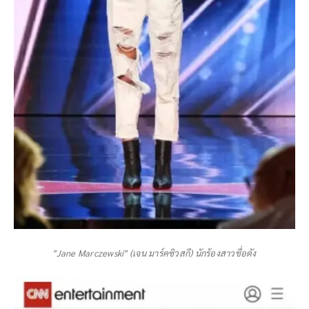
"Jane Marczewski" (เจน มาร์คซิวสกี) นักร้องสาวชื่อดัง