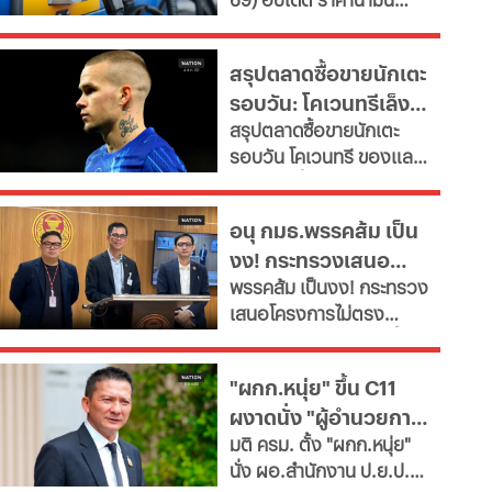
เผยช่องทางยื่นคำขอทั้ง
ใหญ่
ล่าสุด จากสถานีบริการ
กทม.-ต่างจังหวัด พบ
ขนาดใหญ่ มีทั้งราคาน้ำมัน
ฝ่าฝืนเกณฑ์เสี่ยงถูกสั่ง
สรุปตลาดซื้อขายนักเตะ
ดีเซล เบนซิน และ แก๊สโซ
เพิกถอน
รอบวัน: โคเวนทรีเล็ง
ฮอล์
สรุปตลาดซื้อขายนักเตะ
"มูดริก" สาลิกาปัดปืน
รอบวัน โคเวนทรี ของแลม
ซื้อ "กิมาไรส์"
พาร์ดจ่อยื่นยืม "มูดริก"
ด้านสาลิกาดงปัดข้อเสนอ
อนุ กมธ.พรรคส้ม เป็น
แรกจาก อาร์เซนอล ในการ
งง! กระทรวงเสนอ
ล่าตัว "กิมาไรส์" ขณะที่ โค
พรรคส้ม เป็นงง! กระทรวง
โม่ ปิดดีล "ชาโลบาห์"
โครงการไม่ตรงภารกิจ
เสนอโครงการไม่ตรง
ภารกิจ ก.พลังงาน ชงซื้อ
เครื่องอบกล้วยตาก-
"ผกก.หนุ่ย" ขึ้น C11
สปก.ซื้อเครื่องทำลูกชิ้น-
ผงาดนั่ง "ผู้อำนวยการ
ตัดตะไคร้ - แฉ! รองปลัด
มติ ครม. ตั้ง "ผกก.หนุ่ย"
มท.ตบโต๊ะไม่พอใจขอ
ป.ย.ป."
นั่ง ผอ.สำนักงาน ป.ย.ป.
เอกสารเพิ่ม