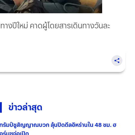
างปีใหม่ คาดผู้โดยสารเดินทางวันละ
ข่าวล่าสุด
ทรัมป์ชูสัญญาณบวก ลุ้นปิดดีลอิหร่านใน 48 ชม. ฮ
อร์มุซจ่อเปิด