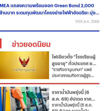
MEA แถลงความพร้อมออก Green Bond 2,000
ล้านบาท ระดมทุนพัฒนาโครงข่ายไฟฟ้าอัจฉริยะ มุ่งสู่
องค์กรคาร์บอนต่ำ
05 ส.ค. 2569
ข่าวยอดนิยม
ไฟเขียวตั้ง "โรงเรียนผู้
สูงอายุ" ทั่วประเทศ ยก
"ราชกิจจานุเบกษา" แพร่
ระดับคุณภาพชีวิต เช็ก
ประกาศกรมกิจการผู้สูง
เงื่อนไข
อายุ เปิดเกณฑ์จัดตั้ง
"โรงเรียนผู้สูงอายุ" มุ่งขับ
ราคาน้ำมันพรุ่งนี้ (6
เคลื่อนสังคมสูงวัยอย่างมี
ส.ค. 69) อัปเดต ราคา
คุณค่า หนุนพัฒนา
ราคาน้ำมันพรุ่งนี้ (6 ส.ค.
ศักยภาพ-เรียนรู้ตลอดชีวิต
น้ำมันล่าสุด จากปั๊ม
69) อัปเดต ราคาน้ำมัน