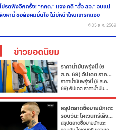
โปรดฟังอีกครั้ง! "กกต." แจง คดี "ฮั้ว สว." จบแน่
สิงหานี้ ขอสังคมมั่นใจ ไม่มีหน้าไหนแทรกแซง
05 ส.ค. 2569
ข่าวยอดนิยม
ราคาน้ำมันพรุ่งนี้ (6
ส.ค. 69) อัปเดต ราคา
ราคาน้ำมันพรุ่งนี้ (6 ส.ค.
น้ำมันล่าสุด จากปั๊ม
69) อัปเดต ราคาน้ำมัน
ใหญ่
ล่าสุด จากสถานีบริการ
ขนาดใหญ่ มีทั้งราคาน้ำมัน
สรุปตลาดซื้อขายนักเตะ
ดีเซล เบนซิน และ แก๊สโซ
รอบวัน: โคเวนทรีเล็ง
ฮอล์
สรุปตลาดซื้อขายนักเตะ
"มูดริก" สาลิกาปัดปืน
รอบวัน โคเวนทรี ของแลม