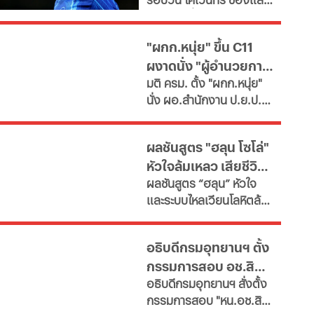
ซื้อ "กิมาไรส์"
พาร์ดจ่อยื่นยืม "มูดริก"
ด้านสาลิกาดงปัดข้อเสนอ
"ผกก.หนุ่ย" ขึ้น C11
แรกจาก อาร์เซนอล ในการ
ผงาดนั่ง "ผู้อำนวยการ
ล่าตัว "กิมาไรส์" ขณะที่ โค
มติ ครม. ตั้ง "ผกก.หนุ่ย"
โม่ ปิดดีล "ชาโลบาห์"
ป.ย.ป."
นั่ง ผอ.สำนักงาน ป.ย.ป.
เทียบเท่า "ปลัดกระทรวง"
ซี11 ท่ามกลางกระแส
ผลชันสูตร "ฮลุน โซโล่"
กมธ.งบประมาณ 2570
หัวใจล้มเหลว เสียชีวิต
เสนอยุบเลิกหน่วยงาน
ผลชันสูตร “ฮลุน” หัวใจ
เนื่องจากภารกิจซ้ำซ้อน
ยังไม่ตัดปมสารพิษ
และระบบไหลเวียนโลหิตล้ม
เหลว ยังไม่ตัดประเด็นสาร
พิษและอื่นๆ รอผลตรวจ
อธิบดีกรมอุทยานฯ ตั้ง
จาก "จอร์เจีย" เทียบเคียง
กรรมการสอบ อช.สิมิ
ญาติเตรียมรับร่างกลับ
อธิบดีกรมอุทยานฯ​ สั่งตั้ง
บำเพ็ญกุศลที่บ้านเกิด
ลัน ให้วีระ พักแรม 4 ปี
กรรมการสอบ "หน.อช.สิมิ
ก่อน