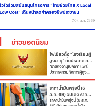
ไวไวร่วมสนับสนุนโครงการ “ไทยช่วยไทย X Local
Low Cost” เดินหน้าลดค่าครองชีพประชาชน
04 ส.ค. 2569
ข่าวยอดนิยม
ไฟเขียวตั้ง "โรงเรียนผู้
สูงอายุ" ทั่วประเทศ ยก
"ราชกิจจานุเบกษา" แพร่
ระดับคุณภาพชีวิต เช็ก
ประกาศกรมกิจการผู้สูง
เงื่อนไข
อายุ เปิดเกณฑ์จัดตั้ง
"โรงเรียนผู้สูงอายุ" มุ่งขับ
ราคาน้ำมันพรุ่งนี้ (6
เคลื่อนสังคมสูงวัยอย่างมี
ส.ค. 69) อัปเดต ราคา
คุณค่า หนุนพัฒนา
ราคาน้ำมันพรุ่งนี้ (6 ส.ค.
ศักยภาพ-เรียนรู้ตลอดชีวิต
น้ำมันล่าสุด จากปั๊ม
69) อัปเดต ราคาน้ำมัน