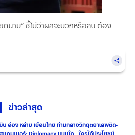
ียดนาม” ชี้ไม่ว่าผลจะบวกหรือลบ ต้อง
ข่าวล่าสุด
มิน อ่อง หล่าย เยือนไทย ท่ามกลางวิกฤตยาเสพติด-
สแกมเมอร์: Diplomacy แบบใด...ใครได้ประโยชน์