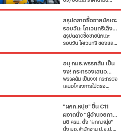
เผยช่องทางยื่นคำขอทั้ง
ใหญ่
ล่าสุด จากสถานีบริการ
กทม.-ต่างจังหวัด พบ
ขนาดใหญ่ มีทั้งราคาน้ำมัน
ฝ่าฝืนเกณฑ์เสี่ยงถูกสั่ง
สรุปตลาดซื้อขายนักเตะ
ดีเซล เบนซิน และ แก๊สโซ
เพิกถอน
รอบวัน: โคเวนทรีเล็ง
ฮอล์
สรุปตลาดซื้อขายนักเตะ
"มูดริก" สาลิกาปัดปืน
รอบวัน โคเวนทรี ของแลม
ซื้อ "กิมาไรส์"
พาร์ดจ่อยื่นยืม "มูดริก"
ด้านสาลิกาดงปัดข้อเสนอ
อนุ กมธ.พรรคส้ม เป็น
แรกจาก อาร์เซนอล ในการ
งง! กระทรวงเสนอ
ล่าตัว "กิมาไรส์" ขณะที่ โค
พรรคส้ม เป็นงง! กระทรวง
โม่ ปิดดีล "ชาโลบาห์"
โครงการไม่ตรงภารกิจ
เสนอโครงการไม่ตรง
ภารกิจ ก.พลังงาน ชงซื้อ
เครื่องอบกล้วยตาก-
"ผกก.หนุ่ย" ขึ้น C11
สปก.ซื้อเครื่องทำลูกชิ้น-
ผงาดนั่ง "ผู้อำนวยการ
ตัดตะไคร้ - แฉ! รองปลัด
มติ ครม. ตั้ง "ผกก.หนุ่ย"
มท.ตบโต๊ะไม่พอใจขอ
ป.ย.ป."
นั่ง ผอ.สำนักงาน ป.ย.ป.
เอกสารเพิ่ม