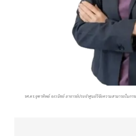
รศ.ดร.จุฑาทิพย์ จงวนิชย์ อาจารย์ประจำศูนย์วิจัยความสามารถใน