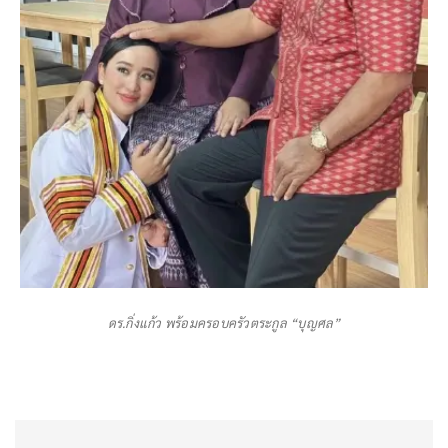
ดร.กิ่งแก้ว พร้อมครอบครัวตระกูล “บุญศล”