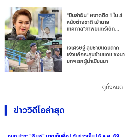
"บินล่าฝัน" ผงาดติด 1 ใน 4
หนังต่างชาติ เข้าฉาย
เทศกาล"ภาพยนตร์เด็ก
ปักกิ่ง"
เจเศรษฐ์ ลุยชายแดนตาก
เร่งแก้กระสุนข้ามแดน ชงนา
ยกฯ ถกผู้นำเมียนมา
ดูทั้งหมด
ข่าววิดีโอล่าสุด
จนท.ปะทะ "พีมูฟ" บาดเจ็บอื้อ | ทันข่าวเย็น | 6 ส.ค. 69