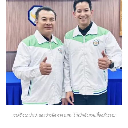
ชาตรี จาก ปชป. และบ่าวนิก จาก ทสท. วันเปิดตัวสวมเสื้อกล้าธรรม