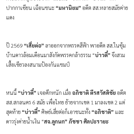
ปากกาเซียน เฉือนชนะ
“มหานิยม”
อดีต สส.หลายสมัยค่าย
แดง
ปี 2569
“เสี่ยต่อ”
ลาออกจากพรรคสีฟ้า พาอดีต สส.ในซุ้ม
บ้านดาวล้อมเดือนมาสังกัดพรรคกล้าธรรม “
บ่าวตี๋”
จึงสวม
เสื้อเขียวลงสนามป้องกันแชมป์
หนนี้
“บ่าวตี๋”
เจอศึกหนัก เมื่อ
อภิชาติ ตีรสวัสดิชัย
อดีต
สส.สกลนคร 6 สมัย เพื่อไทย ย้ายจากเขต 1 มาลงเขต 2 แต่
สุดท้าย
“บ่าวตี๋”
ศิษย์เสี่ยต่อก็เอาชนะทั้ง
“อภิชาติ”
และ
ดาวรุ่งค่ายน้ำเงิน “
สจ.ลูกนก” ภัชชา ศิลปะรายะ