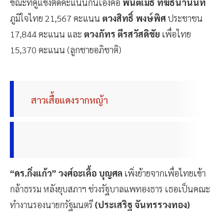
ขณะที่คู่แข่งตัดคะแนนกันเองคือ
พินิตเมธ ทีฆธนานนท์
ภูมิใจไทย 21,567 คะแนน
ตวงสิทธิ์ พงษ์พิศ
ประชาชน
17,844 คะแนน และ
ตวงภัทร ตีรสวัสดิชัย
เพื่อไทย
15,370 คะแนน (ลูกชายอภิชาติ)
สาวเสื้อแดงรากหญ้า
“ดร.กิ่งแก้ว” วงศ์อะเคื้อ บุญศล
เพิ่งย้ายจากเพื่อไทยเข้า
กล้าธรรม หลังยุบสภาฯ ช่วงรัฐบาลแพทองธาร เธอเป็นคณะ
ทำงานรองนายกรัฐมนตรี
(ประเสริฐ จันทรรวงทอง)