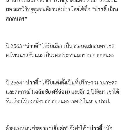
ผอ.สถานีวิทยุชุมชนอีสานส่งข่าว โดยใช้ชื่อ
“บ่าวตี๋ เมือง
สกลนคร”
ปี 2563
“บ่าวตี๋”
ได้รับเลือกเป็น ส.อบจ.สกลนคร เขต
อ.โพนนาแก้ว และเป็นรองประธานสภา อบจ.สกลนคร
ปี 2564
“บ่าวตี๋”
ได้รับแต่งตั้งเป็นที่ปรึกษา รมว.เกษตร
และสหกรณ์
(เฉลิมชัย ศรีอ่อน)
และอีก 2 ปีถัดมา เขาได้
รับเลือกให้ลงสมัคร สส.สกลนคร เขต 2 ในนาม ปชป.
ด้วยแรงหนุนช่วยจาก
“เสี่ยต่อ”
จึงทำให้
“บ่าวตี๋”
หัก