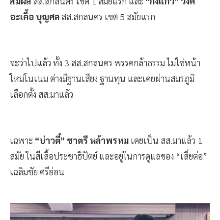
สมผล
สส.สกลนคร เขต 1 สมัยแรก และ
“กิ่งแก้ว” วงศ์
อะเคื้อ บุญศล
สส.สกลนคร เขต 5 สมัยแรก
จะว่าไปแล้ว ทั้ง 3 สส.สกลนคร พรรคกล้าธรรม ไม่ใช่หน้า
ใหม่โนเนม ต่างมีฐานเสียง ฐานทุน และเคยผ่านสมรภูมิ
เลือกตั้ง สส.มาแล้ว
เฉพาะ
“บ่าวตี๋” ชาตรี หล้าพรหม
เคยเป็น สส.มาแล้ว 1
สมัย ในสีเสื้อประชาธิปัตย์ และอยู่ในการดูแลของ “เสี่ยต่อ”
เฉลิมชัย ศรีอ่อน