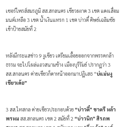
เซอร์ไพรส์สมรภูมิ สส.สกลนคร เขียวผงาด 3 เขต แดงเสื่อม
มนต์เหลือ 3 เขต น้ำเงินแทรก 1 เขต บ่าวตี๋ ศิษย์เฉลิมชัย
เข้าป้ายสมัยที่ 2
หลังมีกระแสข่าว 9 งูเขียว เตรียมเลื้อยออกจากพรรคกล้า
ธรรม จะไปโผล่แถวสนามช้าง เมืองบุรีรัมย์ ปรากฏว่า 3
สส.สกลนคร ค่ายเขียวก็ดาหน้าออกมาปฏิเสธ “
บ่แม่นงู
เขียวเด้อ”
3 สส.ไทสกล ค่ายเขียวประกอบด้วย
“บ่าวตี๋” ชาตรี หล้า
พรหม
สส.สกลนคร เขต 2 สมัยที่ 2
“บ่าวนิก” สิรภพ