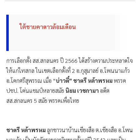
ใต้ชายคาดาวล้อมเดือน
การเลือกตั้ง สส.สกลนคร ปี 2566 ได้สร้างความประหลาดใจ
ให้แก่ไทสกล ในเขตเลือกตั้งที่ 2 อ.กุสุมาลย์ อ.โพนนาแก้ว
อ.โคกศรีสุพรรณ เมื่อ “
บ่าวตี๋” ชาตรี หล้าพรหม
พรรค
ปชป. โค่นแชมป์หลายสมัย
นิยม เวชกามา
อดีต
สส.สกลนคร 5 สมัย พรรคเพื่อไทย
ชาตรี หล้าพรหม
ลูกชาวนาบ้านเชียงสือ ต.เชียงสือ อ.โพน
นาแก้ว เป็นนักจัดรายการวิทยุมาตั้งแต่ปี 2542 และเป็น