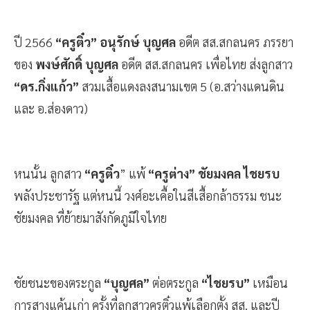
ปี 2566
“ครูติ๋ว” อนุรักษ์ บุญศล
อดีต สส.สกลนคร ภรรยา
ของ
พงษ์ศักดิ์ บุญศล
อดีต สส.สกลนคร เพื่อไทย ส่งลูกสาว
“ดร.กิ่งแก้ว”
สวมเสื้อแดงลงสนามเขต 5 (อ.สว่างแดนดิน
และ อ.ส่องดาว)
หนนั้น ลูกสาว
“ครูติ๋ว
” แพ้
“ครูต่าง” ชัยมงคล ไชยรบ
พลังประชารัฐ แต่หนนี้ วงศ์อะเคื้อในสีเสื้อกล้าธรรม ชนะ
ชัยมงคล ที่ย้ายมาสังกัดภูมิใจไทย
ชัยชนะของตระกูล
“บุญศล”
ต่อตระกูล
“ไชยรบ”
เหมือน
การสางแค้นเก่า ครั้งที่ลูกสาวครูติ๋วแพ้เลือกตั้ง สส. และปี