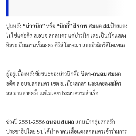
ปูมหลัง
“บ่าวนิก”
หรือ
“นิกกี้” สิรภพ สมผล
สส.ป้ายแดง
ไม่ใช่แค่อดีต ส.อบจ.สกลนคร แต่บ่าวนิก เคยเป็นนักแสดง
อิสระ มีผลงานทั้งละคร ซีรีส์ โฆษณา และมิวสิกวีดีโอเพลง
ผู้อยู่เบื้องหลังชัยชนะของบ่าวนิกคือ
บิดา-ถนอม สมผล
อดีต ส.อบจ.สกลนคร เขต อ.เมืองสกลฯ และเคยลงสมัคร
สส.มาหลายครั้ง แต่ไม่เคยประสบความสำเร็จ
ช่วงปี 2551-2556
ถนอม สมผล
แกนนำกลุ่มสกลรัก
ประชาธิปไตย 51 ได้นำพาคนเสื้อแดงสกลนครเข้าร่วมการ