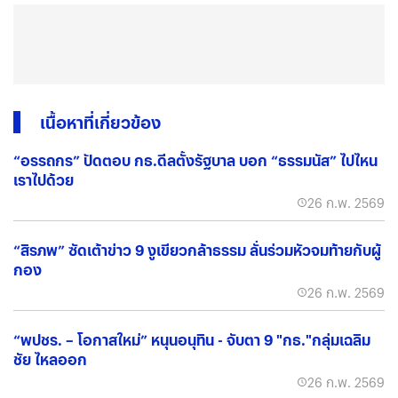
เนื้อหาที่เกี่ยวข้อง
“อรรถกร” ปัดตอบ กธ.ดีลตั้งรัฐบาล บอก “ธรรมนัส” ไปไหน
เราไปด้วย
26 ก.พ. 2569
“สิรภพ” ซัดเต้าข่าว 9 งูเขียวกล้าธรรม ลั่นร่วมหัวจมท้ายกับผู้
กอง
26 ก.พ. 2569
“พปชร. – โอกาสใหม่” หนุนอนุทิน - จับตา 9 "กธ."กลุ่มเฉลิม
ชัย ไหลออก
26 ก.พ. 2569