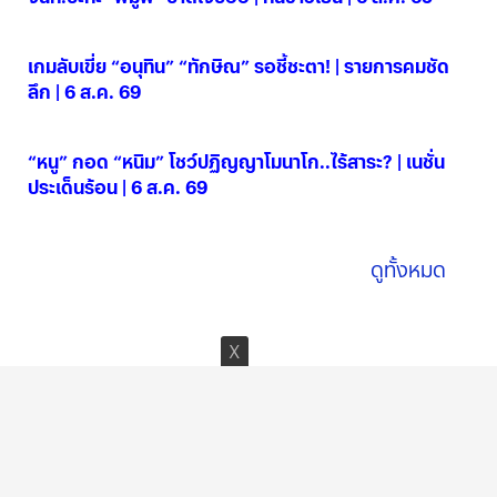
06 ส.ค. 2569
เกมลับเขี่ย “อนุทิน” “ทักษิณ” รอชี้ชะตา! | รายการคมชัด
ลึก | 6 ส.ค. 69
06 ส.ค. 2569
“หนู” กอด “หนิม” โชว์ปฏิญญาโมนาโก..ไร้สาระ? | เนชั่น
ประเด็นร้อน | 6 ส.ค. 69
06 ส.ค. 2569
ดูทั้งหมด