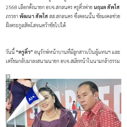
2568 เลือกตั้งนายก อบจ.สกลนคร ครูติ๋วพ่าย
นฤมล สัพโส
ภรรยา
พัฒนา สัพโส
สส.สกลนคร ซึ่งตอนนั้น ชัยมงคลช่วย
ฝั่งตระกูลสัพโสจนคว้าชัยไปได้
วันนี้
“ครูติ๋ว”
อนุรักษ์หน้าบานที่มีลูกสาวเป็นผู้แทนฯ และ
เตรียมกลับมาลงสนามนายก อบจ.สมัยหน้าในนามกล้าธรรม
X