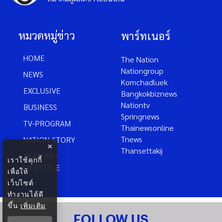
หมวดหมู่ข่าว
พาร์ทเนอร์
HOME
The Nation
Nationgroup
NEWS
Komchadluek
EXCLUSIVE
Bangkokbiznews
Nationtv
BUSINESS
Springnews
TV-PROGRAM
Thainewsonline
Tnews
NATION-STORY
×
Thansettakij
FEATURE-
เราใช้คุกกี้
LIFESTYLE
เพื่อให้
เว็บไซต์
ทำงานได้ดี
ขึ้น
เพิ่มเติม
FOLLOW US