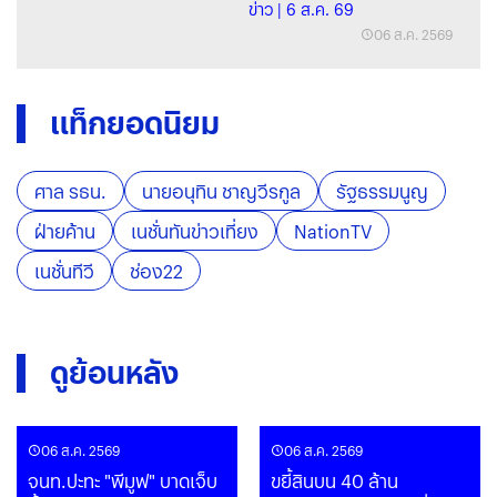
ข่าว | 6 ส.ค. 69
06 ส.ค. 2569
แท็กยอดนิยม
ศาล รธน.
นายอนุทิน ชาญวีรกูล
รัฐธรรมนูญ
ฝ่ายค้าน
เนชั่นทันข่าวเที่ยง
NationTV
เนชั่นทีวี
ช่อง22
ดูย้อนหลัง
06 ส.ค. 2569
06 ส.ค. 2569
จนท.ปะทะ "พีมูฟ" บาดเจ็บ
ขยี้สินบน 40 ล้าน