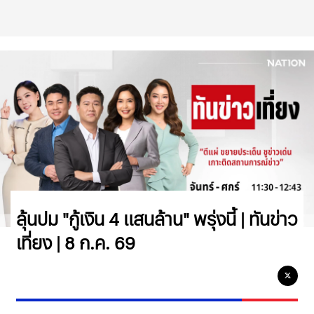
ลุ้นปม "กู้เงิน 4 แสนล้าน" พรุ่งนี้ | ทันข่าว
เที่ยง | 8 ก.ค. 69