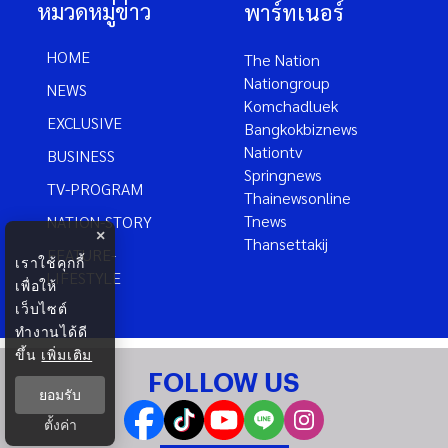
หมวดหมู่ข่าว
พาร์ทเนอร์
HOME
The Nation
Nationgroup
NEWS
Komchadluek
EXCLUSIVE
Bangkokbiznews
Nationtv
BUSINESS
Springnews
TV-PROGRAM
Thainewsonline
Tnews
NATION-STORY
×
Thansettakij
FEATURE-
เราใช้คุกกี้
LIFESTYLE
เพื่อให้
เว็บไซต์
ทำงานได้ดี
ขึ้น
เพิ่มเติม
FOLLOW US
ยอมรับ
ตั้งค่า