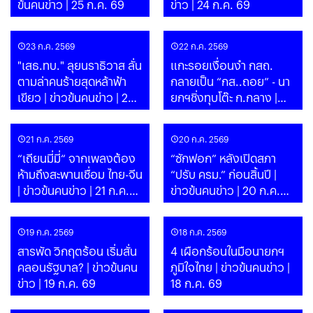
ข้นคนข่าว | 25 ก.ค. 69
ข่าว | 24 ก.ค. 69
23 ก.ค. 2569
22 ก.ค. 2569
"เสธ.ทบ." ลุยนราธิวาส ลั่น
แกะรอยเงื่อนงำ กสถ.
ตามล่าคนร้ายสุดหล้าฟ้า
กลายเป็น “กส..ถอย” - นา
เขียว | ข่าวข้นคนข่าว | 23
ยกฯชิ่งทุบโต๊ะ ก.กลาง |
ก.ค. 69
ข่าวข้นคนข่าว | 22 ก.ค. 69
21 ก.ค. 2569
20 ก.ค. 2569
“เถียนมี่มี่“ จากเพลงต้อง
“ซักฟอก” หลังเปิดสภา
ห้ามถึงสะพานเชื่อม ไทย-จีน
“ปรับ ครม.” ก่อนสิ้นปี |
| ข่าวข้นคนข่าว | 21 ก.ค.
ข่าวข้นคนข่าว | 20 ก.ค.
69
69
19 ก.ค. 2569
18 ก.ค. 2569
สารพัด วิกฤตร้อน เริ่มสั่น
4 เผือกร้อนในมือนายกฯ
คลอนรัฐบาล? | ข่าวข้นคน
ภูมิใจไทย | ข่าวข้นคนข่าว |
ข่าว | 19 ก.ค. 69
18 ก.ค. 69