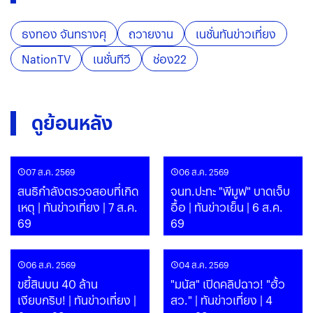
ธงทอง จันทรางศุ
ถวายงาน
เนชั่นทันข่าวเที่ยง
NationTV
เนชั่นทีวี
ช่อง22
ดูย้อนหลัง
07 ส.ค. 2569
06 ส.ค. 2569
สนธิกำลังตรวจสอบที่เกิด
จนท.ปะทะ "พีมูฟ" บาดเจ็บ
เหตุ | ทันข่าวเที่ยง | 7 ส.ค.
อื้อ | ทันข่าวเย็น | 6 ส.ค.
69
69
06 ส.ค. 2569
04 ส.ค. 2569
ขยี้สินบน 40 ล้าน
"มนัส" เปิดคลิปฉาว! "ฮั้ว
เงียบกริบ! | ทันข่าวเที่ยง |
สว." | ทันข่าวเที่ยง | 4