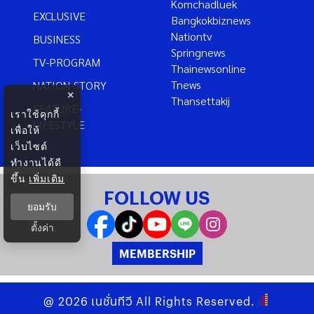
Komchadluek
EXCLUSIVE
Bangkokbiznews
Nationtv
BUSINESS
Springnews
TV-PROGRAM
Thainewsonline
Tnews
NATION-STORY
×
Thansettakij
FEATURE-
เราใช้คุกกี้
LIFESTYLE
เพื่อให้
เว็บไซต์
ทำงานได้ดี
ขึ้น
เพิ่มเติม
FOLLOW US
ยอมรับ
ตั้งค่า
MEMBERSHIP
@
2026
เนชั่นทีวี
All Rights Reserved.