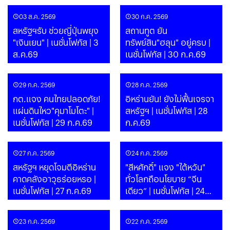
03 ส.ค. 2569
30 ก.ค. 2569
สหรัฐฯรับ ช่วยญี่ปุ่นพยุง
สถานทูต ยัน
"เงินเยน" | เนชั่นโฟกัส | 3
ทรัพย์สิน"ฮลุน" อยู่ครบ |
ส.ค.69
เนชั่นโฟกัส | 30 ก.ค.69
29 ก.ค. 2569
28 ก.ค. 2569
กต.แจง คนไทยปลอดภัย!
อิหร่านยัน! ยังไม่ฟื้นเจรจา
แผ่นดินไหว"คุมาโมโตะ" |
สหรัฐฯ | เนชั่นโฟกัส | 28
เนชั่นโฟกัส | 29 ก.ค.69
ก.ค.69
27 ก.ค. 2569
24 ก.ค. 2569
สหรัฐฯ หยุดโจมตีอิหร่าน
"สีหศักดิ์" แจง "ไต้หวัน"
คาดคลังอาวุธร่อยหรอ |
ทั่วโลกถือนโยบาย “จีน
เนชั่นโฟกัส | 27 ก.ค.69
เดียว” | เนชั่นโฟกัส | 24
ก.ค.69
23 ก.ค. 2569
22 ก.ค. 2569