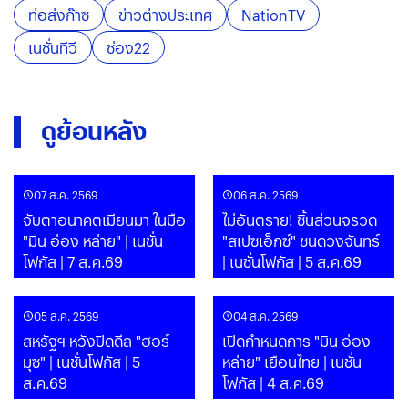
ท่อส่งก๊าซ
ข่าวต่างประเทศ
NationTV
เนชั่นทีวี
ช่อง22
ดูย้อนหลัง
07 ส.ค. 2569
06 ส.ค. 2569
จับตาอนาคตเมียนมา ในมือ
ไม่อันตราย! ชิ้นส่วนจรวด
"มิน อ่อง หล่าย" | เนชั่น
"สเปซเอ็กซ์" ชนดวงจันทร์
โฟกัส | 7 ส.ค.69
| เนชั่นโฟกัส | 5 ส.ค.69
05 ส.ค. 2569
04 ส.ค. 2569
สหรัฐฯ หวังปิดดีล "ฮอร์
เปิดกำหนดการ "มิน อ่อง
มุซ" | เนชั่นโฟกัส | 5
หล่าย" เยือนไทย | เนชั่น
ส.ค.69
โฟกัส | 4 ส.ค.69