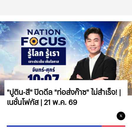
"ปูติน-สี" ปิดดีล "ท่อส่งก๊าซ" ไม่สำเร็จ! |
เนชั่นโฟกัส | 21 พ.ค. 69