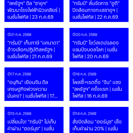
"สหรัฐฯ" ดีล "ซาอุฯ"
"ทรัมป์" ลั่นจัดการ "ฮูตี"
พัฒนาโรงไฟฟ้านิวเคลียร์ |
ปิดล้อมทางทะเลซาอุฯ |
เนชั่นโฟกัส | 23 ก.ค.69
เนชั่นโฟกัส | 22 ก.ค.69
21 ก.ค. 2569
20 ก.ค. 2569
"ทรัมป์" เก็บภาษี "แคนาดา"
"ทรัมป์" โชว์สเตปฉลอง
อ้างเลือกปฏิบัติสหรัฐฯ |
แชมป์งบอลโลก | เนชั่น
เนชั่นโฟกัส | 21 ก.ค.69
โฟกัส | 20 ก.ค.69
17 ก.ค. 2569
16 ก.ค. 2569
"อนุทิน" เยือนจีน ดีล
โพลชี้!+เรตติ้ง "จีน" แซง
เศรษฐกิจพ่วงความ
"สหรัฐฯ" ครั้งแรก | เนชั่น
มั่นคง? | เนชั่นโฟกัส | 17
โฟกัส | 16 ก.ค.69
ก.ค.69
15 ก.ค. 2569
14 ก.ค. 2569
เปลี่ยนใจ! "ทรัมป์" ไม่เก็บ
สั่งปิดล้อม "ฮอร์มุซ" เล็ง
ค่าผ่าน "ฮอร์มุซ" | เนชั่น
เก็บค่าผ่าน 20% | เนชั่น