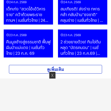
24 ก.ค. 2569
24 ก.ค. 2569
เด็กเก่ง “สวดโอ้เอ้วิหาร
สมเกียรติ! ส่งร่าง ทหาร
ราย” คว้าถ้วยพระราช
กล้า กลับบ้าน”ธงชาติ”
ทานฯ | เนชั่นทั่วไทย | 24
คลุมร่าง | เนชั่นทั่วไทย | 24
ก.ค. 69
ก.ค.69
23 ก.ค. 2569
23 ก.ค. 2569
คืนมูลช้างสู่ธรรมชาติ ฟื้นฟู
2 ช่วยยายด้วย! กินไข่ต้ม
ผืนป่าแม่แตง | เนชั่นทั่ว
หลุด ”บัตรคนจน” | เนชั่
ไทย | 23 ก.ค. 69
นทั่วไทย | 23 ก.ค.69 |
PART 1
ดูเพิ่มเติม