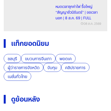
หมดเวลาซุกค่าไฟ รื้อใหญ่
“สัญญาชั่วนิรันดร์” | ขอเวลา
นอก | 8 ส.ค. 69 | FULL
08 ส.ค. 2569
แท็กยอดนิยม
ชลบุรี
ขบวนการจีนเทา
พอตเค
ผู้ว่าราชการจังหวัด
จับกุม
คลิปรายการ
เนชั่นทั่วไทย
ดูย้อนหลัง