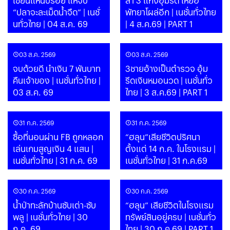
เซียนแหนับร้อย แห่จับ
ล่า 3 แก๊งอุ้มรีด เหยื่อ
“ปลาจะละเม็ดน้ำจืด” | เนชั่
พัทยาโผล่อีก | เนชั่นทั่วไทย
นทั่วไทย | 04 ส.ค. 69
| 4 ส.ค.69 | PART 1
03 ส.ค. 2569
03 ส.ค. 2569
จบด้วยดี นำเงิน 7 พันบาท
3ชายอ้างเป็นตำรวจ อุ้ม
คืนเจ้าของ | เนชั่นทั่วไทย |
รีดเงินหมอนวด | เนชั่นทั่ว
03 ส.ค. 69
ไทย | 3 ส.ค.69 | PART 1
31 ก.ค. 2569
31 ก.ค. 2569
ซื้อที่นอนผ่าน FB ถูกหลอก
“ฮลุน”เสียชีวิตปริศนา
เล่นเกมสูญเงิน 4 แสน |
ตั้งแต่ 14 ก.ค. ในโรงแรม |
เนชั่นทั่วไทย | 31 ก.ค. 69
เนชั่นทั่วไทย | 31 ก.ค.69
30 ก.ค. 2569
30 ก.ค. 2569
น้ำป่าทะลักบ้านซับเต่า-ซับ
“ฮลุน” เสียชีวิตในโรงแรม
พลู | เนชั่นทั่วไทย | 30
ทรัพย์สินอยู่ครบ | เนชั่นทั่ว
ก.ค. 69
ไทย | 30 ก.ค.69 | PART 1