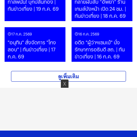
ทาสพนัน! บุกปล้นทอง |
ทลายผับลับ “อัพยา” ร้าน
ทันข่าวเที่ยง | 19 ก.ค. 69
เกมส์บังหน้า เปิด 24 ชม. |
ทันข่าวเที่ยง | 18 ก.ค. 69
17 ก.ค. 2569
16 ก.ค. 2569
"อนุทิน" สั่งจัดการ "โกง
อดีต "ผู้ว่าฯเซมเบ้" นั่ง
สอบ" | ทันข่าวเที่ยง | 17
รักษาการอธิบดี สถ. | ทัน
ก.ค. 69
ข่าวเที่ยง | 16 ก.ค. 69
ดูเพิ่มเติม