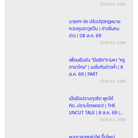
09 ส.ค. 2569
นายกฯ จ่อ ปรับปรุงกฎหมาย
ควบคุมอาวุธปืน | ข่าวข้นคน
ข่าว | 08 ส.ค. 69
08 ส.ค. 2569
เพื่อนยืนยัน "มือยิง"ถามหา "ครู
ภาษาไทย" | เนชั่นทันข่าวค่ำ | 8
ส.ค. 69 | PART
08 ส.ค. 2569
เมื่อมือปราบทุจริต พูดให้
คิด..ปราบโกงเหลว! | THE
UNCUT TALK | 8 ส.ค. 69 |
FULL
08 ส.ค. 2569
หมดเวลาซุกค่าไฟ รื้อใหญ่